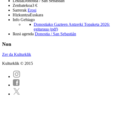
Lekua
Donostia / San Sebastián
Zenbatekoa
3 €
Sarrerak
Erosi
Hizkuntza
Euskara
Info Gehiago
Donostiako Gazteen Antzerki Topaketa 2026:
egitaraua (pdf)
Ikusi agenda
Donostia / San Sebastián
Non
Zer da Kulturklik
Kulturklik © 2015