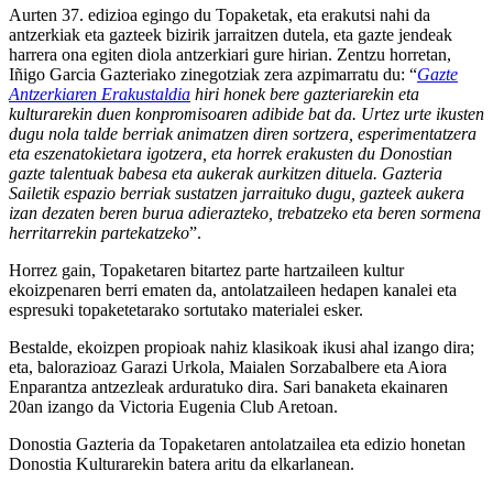
Aurten 37. edizioa egingo du Topaketak, eta erakutsi nahi da
antzerkiak eta gazteek bizirik jarraitzen dutela, eta gazte jendeak
harrera ona egiten diola antzerkiari gure hirian. Zentzu horretan,
Iñigo Garcia Gazteriako zinegotziak zera azpimarratu du: “
Gazte
Antzerkiaren Erakustaldia
hiri honek bere gazteriarekin eta
kulturarekin duen konpromisoaren adibide bat da. Urtez urte ikusten
dugu nola talde berriak animatzen diren sortzera, esperimentatzera
eta eszenatokietara igotzera, eta horrek erakusten du Donostian
gazte talentuak babesa eta aukerak aurkitzen dituela. Gazteria
Sailetik espazio berriak sustatzen jarraituko dugu, gazteek aukera
izan dezaten beren burua adierazteko, trebatzeko eta beren sormena
herritarrekin partekatzeko
”.
Horrez gain, Topaketaren bitartez parte hartzaileen kultur
ekoizpenaren berri ematen da, antolatzaileen hedapen kanalei eta
espresuki topaketetarako sortutako materialei esker.
Bestalde, ekoizpen propioak nahiz klasikoak ikusi ahal izango dira;
eta, balorazioaz Garazi Urkola, Maialen Sorzabalbere eta Aiora
Enparantza antzezleak arduratuko dira.
Sari banaketa ekainaren
20an
izango da
Victoria Eugenia
Club Aretoan.
Donostia Gazteria da Topaketaren antolatzailea eta edizio honetan
Donostia Kulturarekin batera aritu da elkarlanean.