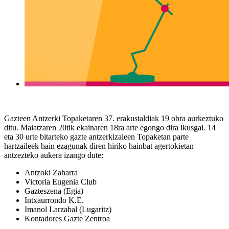
Gazteen Antzerki Topaketaren 37. erakustaldiak 19 obra aurkeztuko
ditu. Maiatzaren 20tik ekainaren 18ra arte egongo dira ikusgai. 14
eta 30 urte bitarteko gazte antzerkizaleen Topaketan parte
hartzaileek hain ezagunak diren hiriko hainbat agertokietan
antzezteko aukera izango dute:
Antzoki Zaharra
Victoria Eugenia Club
Gazteszena (Egia)
Intxaurrondo K.E.
Imanol Larzabal (Lugaritz)
Kontadores Gazte Zentroa