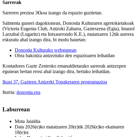
Sarrerak
Sarreren prezioa 3€koa izango da espazio guztietan.
Salmenta guneei dagokionean, Donostia Kulturaren agertokietakoak
(Victoria Eugenia Club, Antzoki Zaharra, Gazteszena (Egia), Imanol
Larzabal (Lugaritz) eta Intxaurrondo K.E.), maiatzaren 12tik aurrera
eskuratu ahal izango dira, bi modu hauetan:
Donostia Kulturako webgunean
Obra bakoitza antzeztuko den espazioaren leihatilan
Kontadores Gazte Zentroko emanaldietarako sarrerak antzezpen
egunean bertan erosi ahal izango dira, bertako leihatilan.
Ikusi 37. Gazteen Antzerki Topakeraren programazioa
Iturria:
donostia.eus
Laburrean
Mota
Jaialdia
Data
2026(e)ko maiatzaren 20(e)tik 2026(e)ko ekainaren
18(e)ra