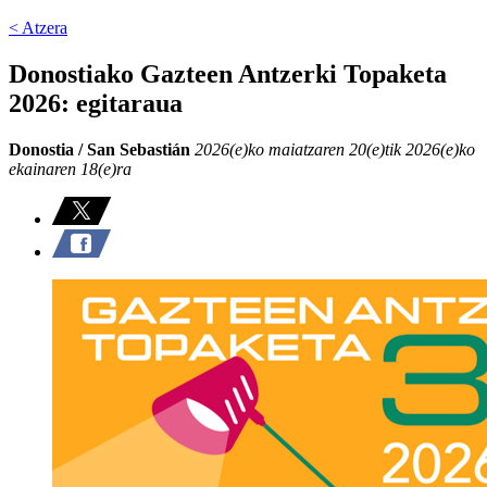
< Atzera
Donostiako Gazteen Antzerki Topaketa
2026: egitaraua
Donostia / San Sebastián
2026(e)ko maiatzaren 20(e)tik 2026(e)ko
ekainaren 18(e)ra