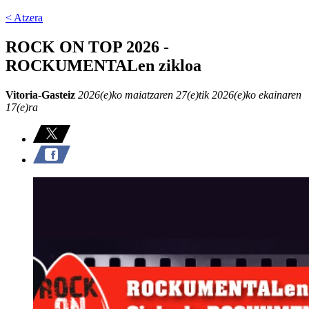
< Atzera
ROCK ON TOP 2026 -
ROCKUMENTALen zikloa
Vitoria-Gasteiz
2026(e)ko maiatzaren 27(e)tik 2026(e)ko ekainaren
17(e)ra