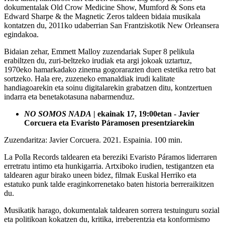
dokumentalak Old Crow Medicine Show, Mumford & Sons eta
Edward Sharpe & the Magnetic Zeros taldeen bidaia musikala
kontatzen du, 2011ko udaberrian San Frantziskotik New Orleansera
egindakoa.
Bidaian zehar, Emmett Malloy zuzendariak Super 8 pelikula
erabiltzen du, zuri-beltzeko irudiak eta argi jokoak uztartuz,
1970eko hamarkadako zinema gogorarazten duen estetika retro bat
sortzeko. Hala ere, zuzeneko emanaldiak irudi kalitate
handiagoarekin eta soinu digitalarekin grabatzen ditu, kontzertuen
indarra eta benetakotasuna nabarmenduz.
NO SOMOS NADA
| ekainak 17, 19:00etan - Javier
Corcuera eta Evaristo Páramosen presentziarekin
Zuzendaritza: Javier Corcuera. 2021. Espainia. 100 min.
La Polla Records taldearen eta bereziki Evaristo Páramos liderraren
erretratu intimo eta hunkigarria. Artxiboko irudien, testigantzen eta
taldearen agur birako uneen bidez, filmak Euskal Herriko eta
estatuko punk talde eraginkorrenetako baten historia berreraikitzen
du.
Musikatik harago, dokumentalak taldearen sorrera testuinguru sozial
eta politikoan kokatzen du, kritika, irreberentzia eta konformismo