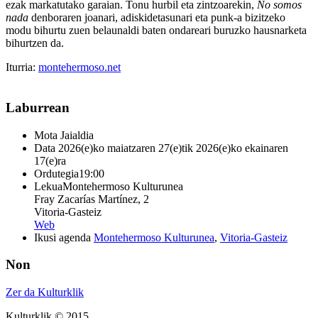
ezak markatutako garaian. Tonu hurbil eta zintzoarekin,
No somos
nada
denboraren joanari, adiskidetasunari eta punk-a bizitzeko
modu bihurtu zuen belaunaldi baten ondareari buruzko hausnarketa
bihurtzen da.
Iturria:
montehermoso.net
Laburrean
Mota
Jaialdia
Data
2026(e)ko maiatzaren 27(e)tik 2026(e)ko ekainaren
17(e)ra
Ordutegia
19:00
Lekua
Montehermoso Kulturunea
Fray Zacarías Martínez, 2
Vitoria-Gasteiz
Web
Ikusi agenda
Montehermoso Kulturunea
,
Vitoria-Gasteiz
Non
Zer da Kulturklik
Kulturklik © 2015