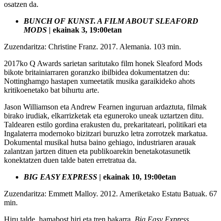
osatzen da.
BUNCH OF KUNST. A FILM ABOUT SLEAFORD
MODS
| ekainak 3, 19:00etan
Zuzendaritza: Christine Franz. 2017. Alemania. 103 min.
2017ko Q Awards sarietan saritutako film honek Sleaford Mods
bikote britainiarraren goranzko ibilbidea dokumentatzen du:
Nottinghamgo hastapen xumeetatik musika garaikideko ahots
kritikoenetako bat bihurtu arte.
Jason Williamson eta Andrew Fearnen inguruan ardaztuta, filmak
birako irudiak, elkarrizketak eta eguneroko uneak uztartzen ditu.
Taldearen estilo gordina erakusten du, prekaritateari, politikari eta
Ingalaterra modernoko bizitzari buruzko letra zorrotzek markatua.
Dokumental musikal hutsa baino gehiago, industriaren arauak
zalantzan jartzen dituen eta publikoarekin benetakotasunetik
konektatzen duen talde baten erretratua da.
BIG EASY EXPRESS
| ekainak 10, 19:00etan
Zuzendaritza: Emmett Malloy. 2012. Ameriketako Estatu Batuak. 67
min.
Hiru talde, hamabost hiri eta tren bakarra.
Big Easy Express