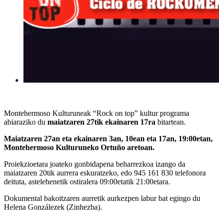
Montehermoso Kulturuneak “Rock on top” kultur programa
abiaraziko du
maiatzaren 27tik ekainaren 17ra
bitartean.
Maiatzaren 27an eta ekainaren 3an, 10ean eta 17an, 19:00etan,
Montehermoso Kulturuneko Ortuño aretoan.
Proiekzioetara joateko gonbidapena beharrezkoa izango da
maiatzaren 20tik aurrera eskuratzeko, edo 945 161 830 telefonora
deituta, astelehenetik ostiralera 09:00etatik 21:00etara.
Dokumental bakoitzaren aurretik aurkezpen labur bat egingo du
Helena Gonzálezek (Zinhezba).