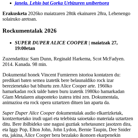
janela. Lehio bat Gorka Urbizuren unibertsora
Erakusketa
2026ko maiatzaren 28tik ekainaren 28ra, Lehenengo
solairuko aretoan.
Rockumentalak 2026
SUPER DUPER ALICE COOPER
| maiatzak 27,
19:00etan
Zuzendaritza: Sam Dunn, Reginald Harkema, Scot McFadyen.
2014. Kanada. 98 min.
Dokumental honek Vincent Furnierren istorioa kontatzen du:
predikari baten semea izatetik bere belaunaldiko rock izar
berezienetako bat bihurtu zen Alice Cooper arte. 1960ko
hamarkadan rock talde baten buru izatetik 1980ko hamarkadan
Glam Metalaren aitaponteko izatera iritsi zen. Dokumentala,
animazioa eta rock opera uztartzen dituen lan aparta da.
Super Duper Alice Cooper
dokumentalak audio elkarrizketak,
kontzertuetako irudi ugari eta telebista saioetako materiala uztartzen
ditu. Bere ibilbideko une nagusi guztiak xehetasunez jasotzen dira,
eta Iggy Pop, Elton John, John Lydon, Bernie Taupin, Dee Snider
eta, jakina, Alice Cooper bera bezalako ikonoen ekarpenekin