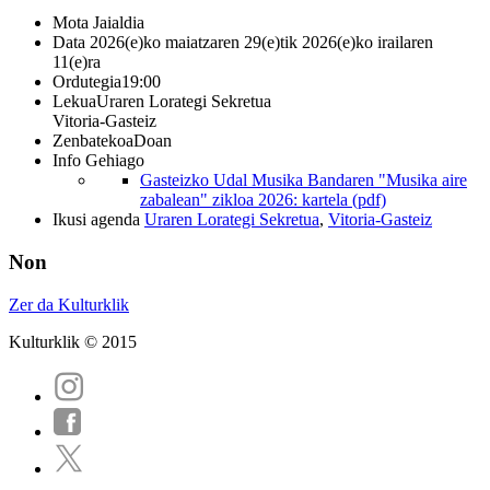
Mota
Jaialdia
Data
2026(e)ko maiatzaren 29(e)tik 2026(e)ko irailaren
11(e)ra
Ordutegia
19:00
Lekua
Uraren Lorategi Sekretua
Vitoria-Gasteiz
Zenbatekoa
Doan
Info Gehiago
Gasteizko Udal Musika Bandaren "Musika aire
zabalean" zikloa 2026: kartela (pdf)
Ikusi agenda
Uraren Lorategi Sekretua
,
Vitoria-Gasteiz
Non
Zer da Kulturklik
Kulturklik © 2015