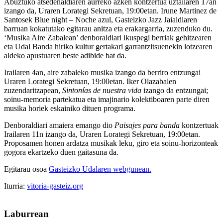
Abuztuko atsedenaldiaren aurreko azken kontzertua
uztailaren 17an
izango da, Uraren Lorategi Sekretuan, 19:00etan
.
Irune Martinez de
Santosek Blue night – Noche azul
,
Gasteizko Jazz Jaialdiaren
barruan kokatutako egitarau anitza eta erakargarria, zuzenduko du.
‘Musika Aire Zabalean’ denboraldiari ikuspegi berriak gehitzearen
eta Udal Banda hiriko kultur gertakari garrantzitsuenekin lotzearen
aldeko apustuaren beste adibide bat da.
Irailaren 4an
, aire zabaleko musika izango da berriro entzungai
Uraren Lorategi Sekretuan, 19:00etan
. Iker Olazabalen
zuzendaritzapean,
Sintonías de nuestra vida
izango da entzungai;
soinu-memoria partekatua eta imajinario kolektiboaren parte diren
musika horiek eskainiko dituen programa.
Denboraldiari amaiera emango dio
Paisajes para banda
kontzertuak
Irailaren 11n
izango da,
Uraren Lorategi Sekretuan, 19:00etan
.
Proposamen honen ardatza musikak leku, giro eta soinu-horizonteak
gogora ekartzeko duen gaitasuna da.
Egitarau osoa
Gasteizko Udalaren webgunean.
Iturria:
vitoria-gasteiz.org
Laburrean