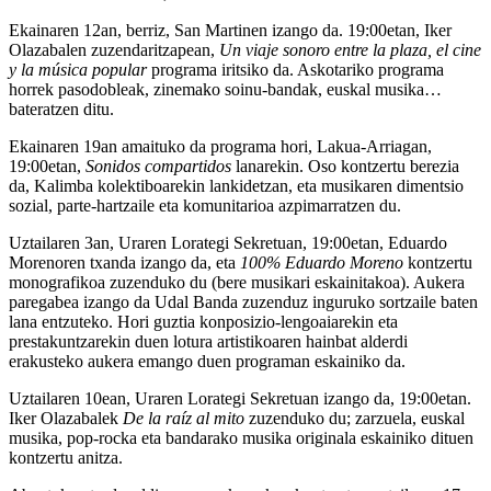
Ekainaren 12an
, berriz,
San Martinen
izango da.
19:00etan
, Iker
Olazabalen zuzendaritzapean,
Un viaje sonoro entre la plaza, el cine
y la música popular
programa iritsiko da. Askotariko programa
horrek pasodobleak, zinemako soinu-bandak, euskal musika…
bateratzen ditu.
Ekainaren 19an
amaituko da programa hori,
Lakua-Arriagan,
19:00etan
,
Sonidos compartidos
lanarekin. Oso kontzertu berezia
da,
Kalimba
kolektiboarekin lankidetzan, eta musikaren dimentsio
sozial, parte-hartzaile eta komunitarioa azpimarratzen du.
Uztailaren 3an, Uraren Lorategi Sekretuan, 19:00etan, Eduardo
Morenoren
txanda izango da, eta
100% Eduardo Moreno
kontzertu
monografikoa zuzenduko du (bere musikari eskainitakoa). Aukera
paregabea izango da Udal Banda zuzenduz inguruko sortzaile baten
lana entzuteko. Hori guztia konposizio-lengoaiarekin eta
prestakuntzarekin duen lotura artistikoaren hainbat alderdi
erakusteko aukera emango duen programan eskainiko da.
Uztailaren 10ean, Uraren Lorategi Sekretuan izango da, 19:00etan
.
Iker Olazabalek
De la raíz al mito
zuzenduko du; zarzuela, euskal
musika, pop-rocka eta bandarako musika originala eskainiko dituen
kontzertu anitza.