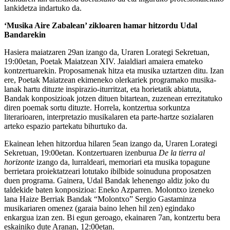
lankidetza indartuko da.
‘Musika Aire Zabalean’ zikloaren hamar hitzordu Udal
Bandarekin
Hasiera
maiatzaren 29an izango da, Uraren Lorategi Sekretuan,
19:00etan, Poetak Maiatzean XIV. Jaialdiari amaiera emateko
kontzertuarekin
. Proposamenak hitza eta musika uztartzen ditu. Izan
ere, Poetak Maiatzean ekimeneko olerkariek programako musika-
lanak hartu dituzte inspirazio-iturritzat, eta horietatik abiatuta,
Bandak konposizioak jotzen dituen bitartean, zuzenean errezitatuko
diren poemak sortu dituzte. Horrela, kontzertua sorkuntza
literarioaren, interpretazio musikalaren eta parte-hartze sozialaren
arteko espazio partekatu bihurtuko da.
Ekainean
lehen hitzordua
hilaren 5ean
izango da,
Uraren Lorategi
Sekretuan, 19:00etan
. Kontzertuaren izenburua
De la tierra al
horizonte
izango da, lurraldeari, memoriari eta musika topagune
berrietara proiektatzeari lotutako ibilbide soinuduna proposatzen
duen programa. Gainera,
Udal Bandak lehenengo aldiz joko du
taldekide baten konposizioa
:
Eneko Azparren
.
Molontxo
izeneko
lana Haize Berriak Bandak “Molontxo” Sergio Gastaminza
musikariaren omenez (garaia baino lehen hil zen) egindako
enkargua izan zen. Bi egun geroago,
ekainaren 7an
, kontzertu bera
eskainiko dute
Aranan, 12:00etan
.