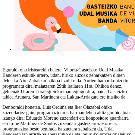
Eguraldi ona iristearekin batera,
Vitoria-Gasteizko Udal Musika
Bandaren
eskutik urtero, udan, hiriko auzoak zeharkatzen dituen
‘Musika Aire Zabalean’ zikloa
itzuliko da. Aurten
hamar kontzertu
programatu dira,
maiatzaren 29tik irailaren 11ra
. Ohikoa denez,
gehienak
Uraren Lorategi Sekretuan
egingo dira, baina Gasteizko
taldea
Aranara, San Martinera eta Lakua-Arriagara
ere iritsiko da.
Denboraldi honetan, Luis Orduña eta Iker Olazabal ohiko
zuzendariez gain, programazioaren barruan lehen aldiz gonbidatuak
izango dira: Eduardo Moreno zuzendari eta konpositore guardiarra
eta Irune Martínez de Santos zuzendari gasteiztarra. Horrela,
programazioa beste begirada batzuetara zabaltzen da, Udal
Bandaren lan artistikoa aberastuko da eta inguruko profesionalekiko