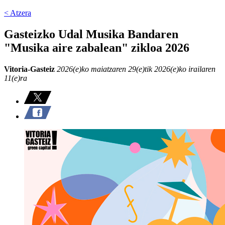
< Atzera
Gasteizko Udal Musika Bandaren
"Musika aire zabalean" zikloa 2026
Vitoria-Gasteiz
2026(e)ko maiatzaren 29(e)tik 2026(e)ko irailaren
11(e)ra