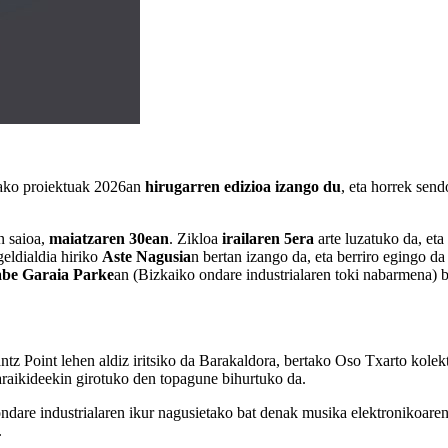
tako proiektuak 2026an
hirugarren edizioa izango du
, eta horrek sen
n saioa,
maiatzaren 30ean
. Zikloa
irailaren 5era
arte luzatuko da, eta
eldialdia hiriko
Aste Nagusia
n bertan izango da, eta berriro egingo d
be Garaia Parke
an (Bizkaiko ondare industrialaren toki nabarmena) b
tz Point lehen aldiz iritsiko da Barakaldora, bertako Oso Txarto kole
garaikideekin girotuko den topagune bihurtuko da.
ndare industrialaren ikur nagusietako bat denak musika elektronikoaren 
.