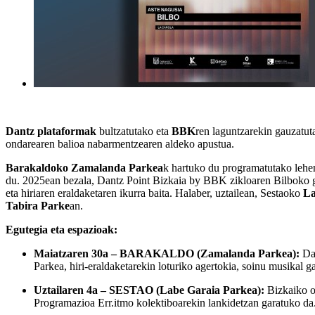
Dantz plataformak
bultzatutako eta
BBK
ren laguntzarekin gauzatu
ondarearen balioa nabarmentzearen aldeko apustua.
Barakaldoko Zamalanda Parkea
k hartuko du programatutako lehe
du. 2025ean bezala, Dantz Point Bizkaia by BBK zikloaren Bilboko g
eta hiriaren eraldaketaren ikurra baita. Halaber, uztailean, Sestaoko
La
Tabira Parke
an.
Egutegia eta espazioak:
Maiatzaren 30a – BARAKALDO (Zamalanda Parkea):
Dan
Parkea, hiri-eraldaketarekin loturiko agertokia, soinu musikal 
Uztailaren 4a – SESTAO (Labe Garaia Parkea):
Bizkaiko o
Programazioa Err.itmo kolektiboarekin lankidetzan garatuko da