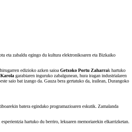
dotu eta zabaldu egingo du kultura elektronikoaren eta Bizkaiko
 hirugarren edizioko azken saioa
Getxoko Portu Zaharra
k hartuko
a
Karola
garabiaren inguruko zabalgunean, hura iragan industrialaren
este saio bat izango da. Gauza bera gertatuko da, irailean, Durangoko
ktiboarekin batera egindako programazioaren eskutik. Zamalanda
esperientzia hartuko du berriro, lekuaren memoriarekin elkarrizketan.