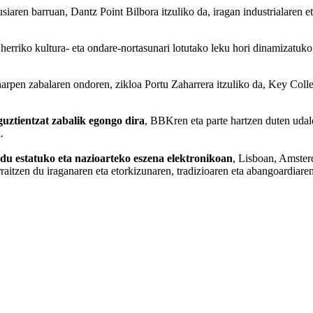
aren barruan, Dantz Point Bilbora itzuliko da, iragan industrialaren e
erriko kultura- eta ondare-nortasunari lotutako leku hori dinamizatuko
arpen zabalaren ondoren, zikloa Portu Zaharrera itzuliko da, Key Colle
guztientzat zabalik egongo dira
, BBKren eta parte hartzen duten udale
.
n du estatuko eta nazioarteko eszena elektronikoan
, Lisboan, Amster
raitzen du iraganaren eta etorkizunaren, tradizioaren eta abangoardiaren