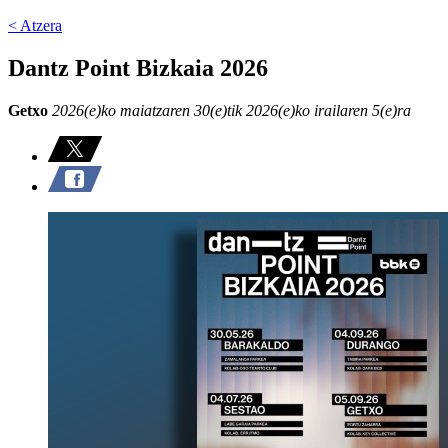
< Atzera
Dantz Point Bizkaia 2026
Getxo
2026(e)ko maiatzaren 30(e)tik 2026(e)ko irailaren 5(e)ra