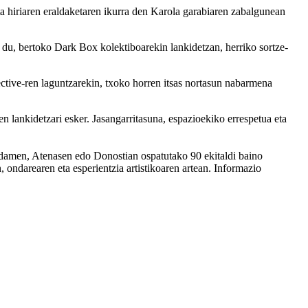
ta hiriaren eraldaketaren ikurra den Karola garabiaren zabalgunean
 du, bertoko Dark Box kolektiboarekin lankidetzan, herriko sortze-
ctive-ren laguntzarekin, txoko horren itsas nortasun nabarmena
n lankidetzari esker. Jasangarritasuna, espazioekiko errespetua eta
damen, Atenasen edo Donostian ospatutako 90 ekitaldi baino
, ondarearen eta esperientzia artistikoaren artean. Informazio