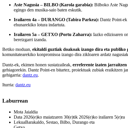
Aste Nagusia – BILBO (Karola garabia):
Bilboko Aste Nagusi
egingo den musika-saio baten eskutik.
Irailaren 4a – DURANGO (Tabira Parkea):
Dantz Point-ek h
ehunarekiko lotura indartuta.
Irailaren 5a – GETXO (Portu Zaharra):
Iazko edizioaren on
bereizgarri izanda.
Betiko moduan,
ekitaldi guztiak doakoak izango dira eta publiko 
komunitatearekiko konpromisoa izango dira zikloaren ardatz nagusiak
Dantz-ek, ekimen honen sustatzaileak,
erreferente izaten jarraitze
gehiagorekin. Dantz Point-en bitartez, proiektuak zubiak eraikitzen jar
gehigarria:
dantz.eu
.
Iturria:
dantz.eu
Laburrean
Mota
Jaialdia
Data
2026(e)ko maiatzaren 30(e)tik 2026(e)ko irailaren 5(e)ra
Lekua
Barakaldo, Sestao, Bilbo, Durango eta
Getxo