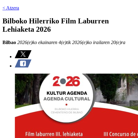
< Atzera
Bilboko Hilerriko Film Laburren
Lehiaketa 2026
Bilbao
2026(e)ko ekainaren 4(e)tik 2026(e)ko irailaren 20(e)ra