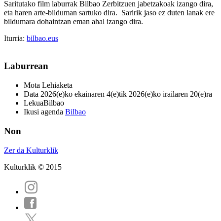
Saritutako film laburrak Bilbao Zerbitzuen jabetzakoak izango dira,
eta haren arte-bilduman sartuko dira. Saririk jaso ez duten lanak ere
bildumara dohaintzan eman ahal izango dira.
Iturria:
bilbao.eus
Laburrean
Mota
Lehiaketa
Data
2026(e)ko ekainaren 4(e)tik 2026(e)ko irailaren 20(e)ra
Lekua
Bilbao
Ikusi agenda
Bilbao
Non
Zer da Kulturklik
Kulturklik © 2015