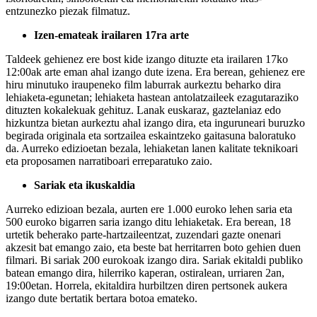
entzunezko piezak filmatuz.
Izen-emateak irailaren 17ra arte
Taldeek gehienez ere bost kide izango dituzte eta irailaren 17ko
12:00ak arte eman ahal izango dute izena. Era berean, gehienez ere
hiru minutuko iraupeneko film laburrak aurkeztu beharko dira
lehiaketa-egunetan; lehiaketa hastean antolatzaileek ezagutaraziko
dituzten kokalekuak gehituz. Lanak euskaraz, gaztelaniaz edo
hizkuntza bietan aurkeztu ahal izango dira, eta inguruneari buruzko
begirada originala eta sortzailea eskaintzeko gaitasuna baloratuko
da. Aurreko edizioetan bezala, lehiaketan lanen kalitate teknikoari
eta proposamen narratiboari erreparatuko zaio.
Sariak eta ikuskaldia
Aurreko edizioan bezala, aurten ere 1.000 euroko lehen saria eta
500 euroko bigarren saria izango ditu lehiaketak. Era berean, 18
urtetik beherako parte-hartzaileentzat, zuzendari gazte onenari
akzesit bat emango zaio, eta beste bat herritarren boto gehien duen
filmari. Bi sariak 200 eurokoak izango dira. Sariak ekitaldi publiko
batean emango dira, hilerriko kaperan, ostiralean, urriaren 2an,
19:00etan. Horrela, ekitaldira hurbiltzen diren pertsonek aukera
izango dute bertatik bertara botoa emateko.