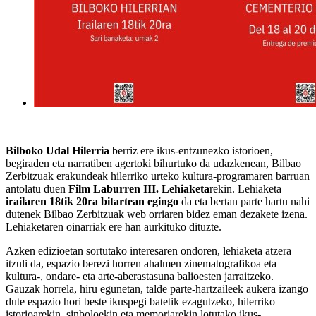
Bilboko Udal Hilerria
berriz ere ikus-entzunezko istorioen,
begiraden eta narratiben agertoki bihurtuko da udazkenean, Bilbao
Zerbitzuak erakundeak hilerriko urteko kultura-programaren barruan
antolatu duen
Film Laburren III. Lehiaketa
rekin. Lehiaketa
irailaren 18tik 20ra bitartean egingo
da eta bertan parte hartu nahi
dutenek Bilbao Zerbitzuak web orriaren bidez eman dezakete izena.
Lehiaketaren oinarriak ere han aurkituko dituzte.
Azken edizioetan sortutako interesaren ondoren, lehiaketa atzera
itzuli da, espazio berezi horren ahalmen zinematografikoa eta
kultura-, ondare- eta arte-aberastasuna balioesten jarraitzeko.
Gauzak horrela, hiru egunetan, talde parte-hartzaileek aukera izango
dute espazio hori beste ikuspegi batetik ezagutzeko, hilerriko
istorioarekin, sinboloekin eta memoriarekin lotutako ikus-