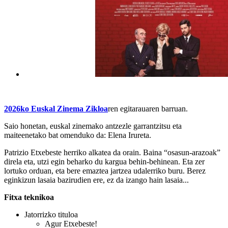
2026ko Euskal Zinema Zikloa
ren egitarauaren barruan.
Saio honetan, euskal zinemako antzezle garrantzitsu eta
maiteenetako bat omenduko da: Elena Irureta.
Patrizio Etxebeste herriko alkatea da orain. Baina “osasun-arazoak”
direla eta, utzi egin beharko du kargua behin-behinean. Eta zer
lortuko orduan, eta bere emaztea jartzea udalerriko buru. Berez
eginkizun lasaia bazirudien ere, ez da izango hain lasaia...
Fitxa teknikoa
Jatorrizko tituloa
Agur Etxebeste!