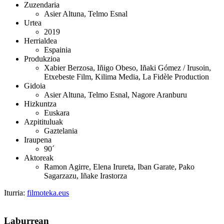
Zuzendaria
Asier Altuna, Telmo Esnal
Urtea
2019
Herrialdea
Espainia
Produkzioa
Xabier Berzosa, Iñigo Obeso, Iñaki Gómez / Irusoin,
Etxebeste Film, Kilima Media, La Fidèle Production
Gidoia
Asier Altuna, Telmo Esnal, Nagore Aranburu
Hizkuntza
Euskara
Azpitituluak
Gaztelania
Iraupena
90´
Aktoreak
Ramon Agirre, Elena Irureta, Iban Garate, Pako
Sagarzazu, Iñake Irastorza
Iturria:
filmoteka.eus
Laburrean