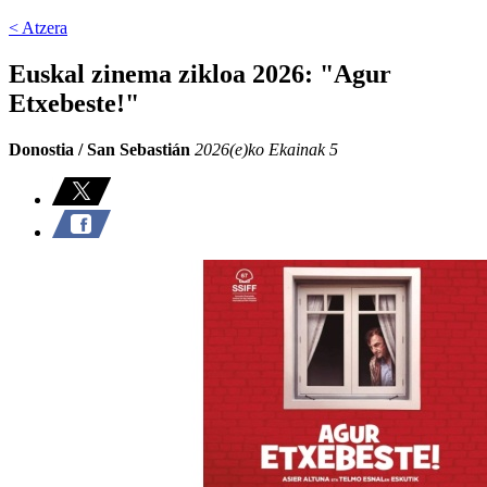
< Atzera
Euskal zinema zikloa 2026: "Agur
Etxebeste!"
Donostia / San Sebastián
2026(e)ko Ekainak 5