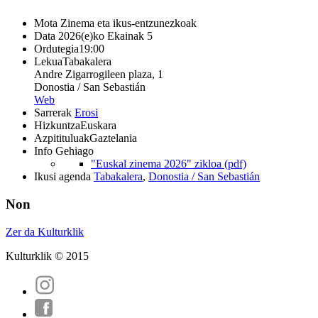
Mota
Zinema eta ikus-entzunezkoak
Data
2026(e)ko Ekainak 5
Ordutegia
19:00
Lekua
Tabakalera
Andre Zigarrogileen plaza, 1
Donostia / San Sebastián
Web
Sarrerak
Erosi
Hizkuntza
Euskara
Azpitituluak
Gaztelania
Info Gehiago
"Euskal zinema 2026" zikloa (pdf)
Ikusi agenda
Tabakalera
,
Donostia / San Sebastián
Non
Zer da Kulturklik
Kulturklik © 2015