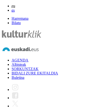
eu
es
Harremana
Bilatu
AGENDA
Albisteak
SORKUNTZAK
BIDALI ZURE EKITALDIA
Buletina