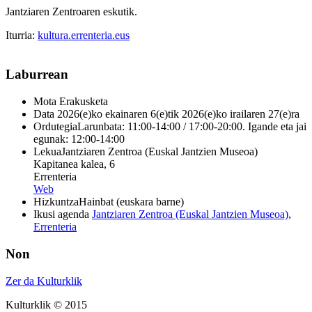
Jantziaren Zentroaren eskutik.
Iturria:
kultura.errenteria.eus
Laburrean
Mota
Erakusketa
Data
2026(e)ko ekainaren 6(e)tik 2026(e)ko irailaren 27(e)ra
Ordutegia
Larunbata: 11:00-14:00 / 17:00-20:00. Igande eta jai
egunak: 12:00-14:00
Lekua
Jantziaren Zentroa (Euskal Jantzien Museoa)
Kapitanea kalea, 6
Errenteria
Web
Hizkuntza
Hainbat (euskara barne)
Ikusi agenda
Jantziaren Zentroa (Euskal Jantzien Museoa)
,
Errenteria
Non
Zer da Kulturklik
Kulturklik © 2015