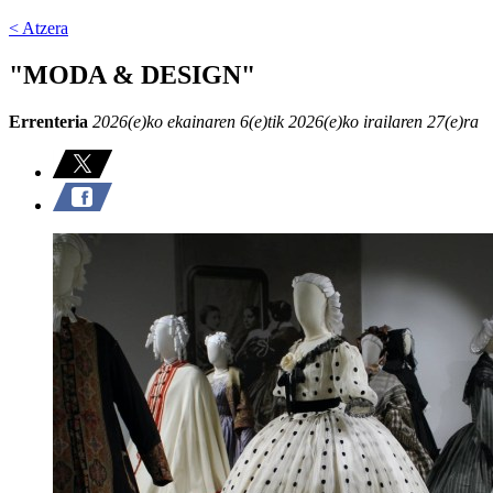
< Atzera
"MODA & DESIGN"
Errenteria
2026(e)ko ekainaren 6(e)tik 2026(e)ko irailaren 27(e)ra