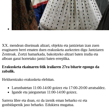
XX. mendean diseinuak altzari, objektu eta jantzietan izan zuen
eraginaren berri ematen duen erakusketa aurkezten digu Jantziaren
Zentroak. Zortzi hamarkada, bakoitzeko altzari baten irudia eta
alboan garai horretako jantzi baten erreplika.
Erakusketa ekainaren 6tik irailaren 27ra bitarte egongo da
zabalik.
Helduentzako erakusketa elebitan.
Larunbatetan 11:00-14:00 goizez eta 17:00-20:00 arratsaldez.
Igande eta jaiegunetan 11:00-14:00 goizez.
Sarrera libre eta doan, ez da izenik eman beharko ez eta
gonbidapenik jaso beharko. Edukiera mugatua.