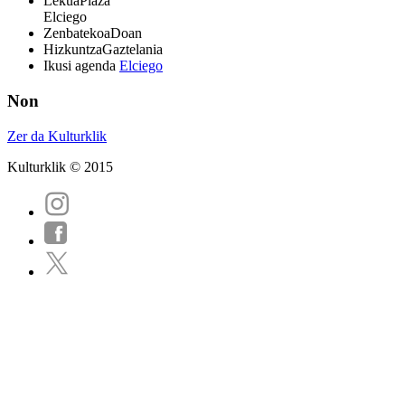
Lekua
Plaza
Elciego
Zenbatekoa
Doan
Hizkuntza
Gaztelania
Ikusi agenda
Elciego
Non
Zer da Kulturklik
Kulturklik © 2015