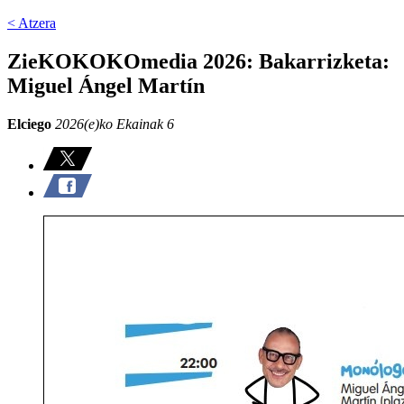
< Atzera
ZieKOKOKOmedia 2026: Bakarrizketa:
Miguel Ángel Martín
Elciego
2026(e)ko Ekainak 6