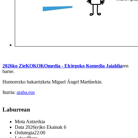
2
026ko ZieKOKOKOmedia - Elciegoko Komedia Jaialdia
ren
barne.
Humorezko bakarrizketa Miguel Ángel Martínekin.
Iturria:
araba.eus
Laburrean
Mota
Antzerkia
Data
2026(e)ko Ekainak 6
Ordutegia
22:00