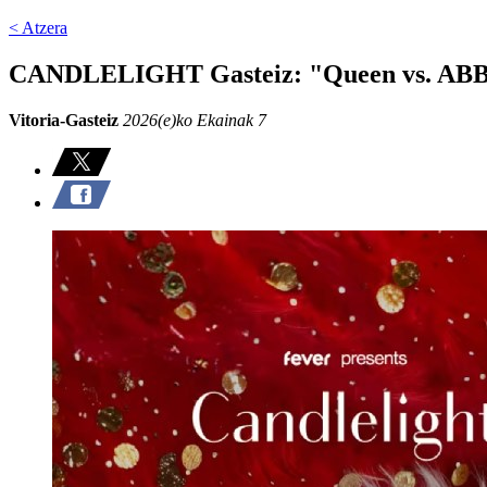
< Atzera
CANDLELIGHT Gasteiz: "Queen vs. AB
Vitoria-Gasteiz
2026(e)ko Ekainak 7