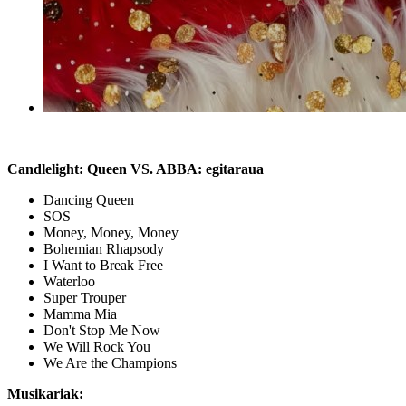
Candlelight:
Queen VS. ABBA
: egitaraua
Dancing Queen
SOS
Money, Money, Money
Bohemian Rhapsody
I Want to Break Free
Waterloo
Super Trouper
Mamma Mia
Don't Stop Me Now
We Will Rock You
We Are the Champions
Musikariak: