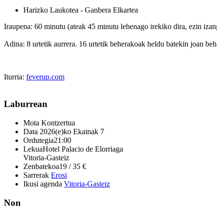
Harizko Laukotea - Ganbera Elkartea
Iraupena: 60 minutu (ateak 45 minutu lehenago irekiko dira, ezin izan
Adina: 8 urtetik aurrera. 16 urtetik beherakoak heldu batekin joan beh
Iturria:
feverup.com
Laburrean
Mota
Kontzertua
Data
2026(e)ko Ekainak 7
Ordutegia
21:00
Lekua
Hotel Palacio de Elorriaga
Vitoria-Gasteiz
Zenbatekoa
19 / 35 €
Sarrerak
Erosi
Ikusi agenda
Vitoria-Gasteiz
Non