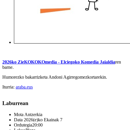
2
026ko ZieKOKOKOmedia - Elciegoko Komedia Jaialdia
ren
barne.
Humorezko bakarrizketa Andoni Agirregomezkortarekin.
Iturria:
araba.eus
Laburrean
Mota
Antzerkia
Data
2026(e)ko Ekainak 7
Ordutegia
20:00