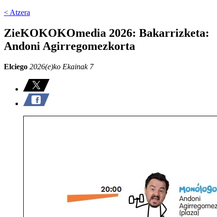
< Atzera
ZieKOKOKOmedia 2026: Bakarrizketa:
Andoni Agirregomezkorta
Elciego
2026(e)ko Ekainak 7