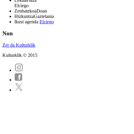
Lekua
Plaza
Elciego
Zenbatekoa
Doan
Hizkuntza
Gaztelania
Ikusi agenda
Elciego
Non
Zer da Kulturklik
Kulturklik © 2015