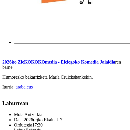
2
026ko ZieKOKOKOmedia - Elciegoko Komedia Jaialdia
ren
barne.
Humorezko bakarrizketa María Cruickshankekin.
Iturria:
araba.eus
Laburrean
Mota
Antzerkia
Data
2026(e)ko Ekainak 7
Ordutegia
17:30