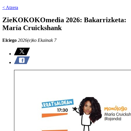
< Atzera
ZieKOKOKOmedia 2026: Bakarrizketa:
María Cruickshank
Elciego
2026(e)ko Ekainak 7