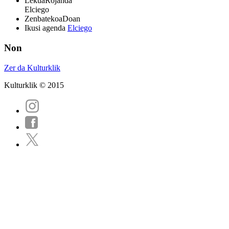
Lekua
Rojanda
Elciego
Zenbatekoa
Doan
Ikusi agenda
Elciego
Non
Zer da Kulturklik
Kulturklik © 2015