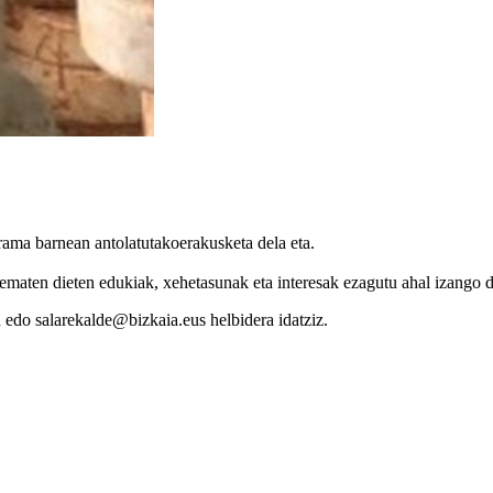
grama barnean antolatutakoerakusketa dela eta.
ma ematen dieten edukiak, xehetasunak eta interesak ezagutu ahal izango d
edo salarekalde@bizkaia.eus helbidera idatziz.