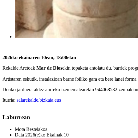
2026ko ekainaren 10ean, 18:00etan
Rekalde Aretoak
Mar de Dios
ekin topaketa antolatu du, barriek pro
Artistaren eskutik, instalazioan barne ibiliko gara eta bere lanei for
Doako jarduera aldez aurreko izen ematearekin 944068532 zenbakian 
Iturria:
salarekalde.bizkaia.eus
Laburrean
Mota
Bestelakoa
Data
2026(e)ko Ekainak 10