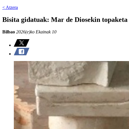
< Atzera
Bisita gidatuak: Mar de Diosekin topaketa
Bilbao
2026(e)ko Ekainak 10