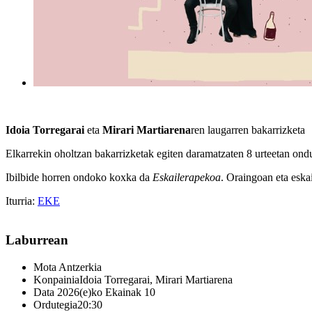
Idoia Torregarai
eta
Mirari Martiarena
ren laugarren bakarrizketa
Elkarrekin oholtzan bakarrizketak egiten daramatzaten 8 urteetan ondu
Ibilbide horren ondoko koxka da
Eskailerapekoa
. Oraingoan eta eskai
Iturria:
EKE
Laburrean
Mota
Antzerkia
Konpainia
Idoia Torregarai, Mirari Martiarena
Data
2026(e)ko Ekainak 10
Ordutegia
20:30