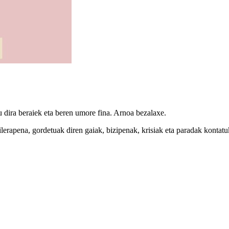
 dira beraiek eta beren umore fina. Arnoa bezalaxe.
lerapena, gordetuak diren gaiak, bizipenak, krisiak eta paradak kontatuko