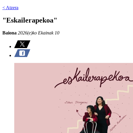
< Atzera
"Eskailerapekoa"
Baiona
2026(e)ko Ekainak 10