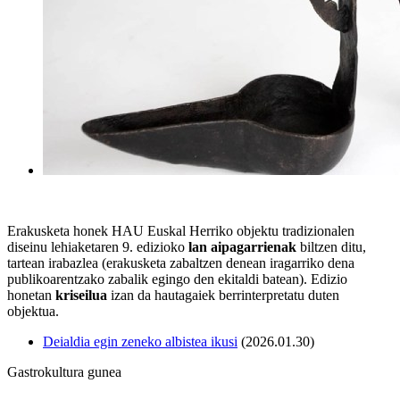
Erakusketa honek HAU Euskal Herriko objektu tradizionalen
diseinu lehiaketaren 9. edizioko
lan aipagarrienak
biltzen ditu,
tartean irabazlea (erakusketa zabaltzen denean iragarriko dena
publikoarentzako zabalik egingo den ekitaldi batean). Edizio
honetan
kriseilua
izan da hautagaiek berrinterpretatu duten
objektua.
Deialdia egin zeneko albistea ikusi
(2026.01.30)
Gastrokultura gunea