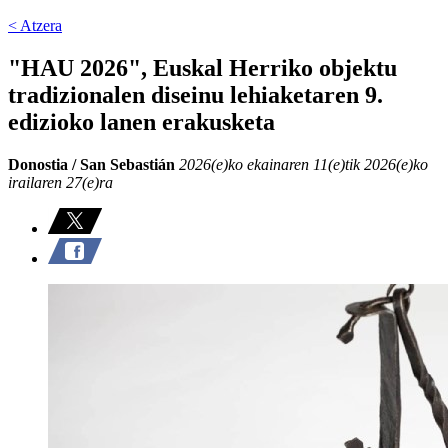
< Atzera
"HAU 2026", Euskal Herriko objektu
tradizionalen diseinu lehiaketaren 9.
edizioko lanen erakusketa
Donostia / San Sebastián
2026(e)ko ekainaren 11(e)tik 2026(e)ko
irailaren 27(e)ra