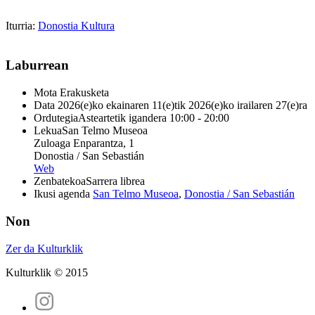
Iturria:
Donostia Kultura
Laburrean
Mota
Erakusketa
Data
2026(e)ko ekainaren 11(e)tik 2026(e)ko irailaren 27(e)ra
Ordutegia
Asteartetik igandera 10:00 - 20:00
Lekua
San Telmo Museoa
Zuloaga Enparantza, 1
Donostia / San Sebastián
Web
Zenbatekoa
Sarrera librea
Ikusi agenda
San Telmo Museoa
,
Donostia / San Sebastián
Non
Zer da Kulturklik
Kulturklik © 2015