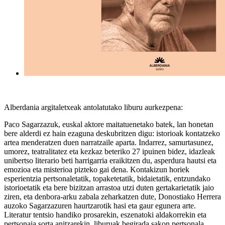
Alberdania argitaletxeak antolatutako liburu aurkezpena:
Paco Sagarzazuk, euskal aktore maitatuenetako batek, lan honetan
bere alderdi ez hain ezaguna deskubritzen digu: istorioak kontatzeko
artea menderatzen duen narratzaile aparta. Indarrez, samurtasunez,
umorez, teatralitatez eta kezkaz beteriko 27 ipuinen bidez, idazleak
unibertso literario beti harrigarria eraikitzen du, asperdura hautsi eta
emozioa eta misterioa pizteko gai dena. Kontakizun horiek
esperientzia pertsonaletatik, topaketetatik, bidaietatik, entzundako
istorioetatik eta bere bizitzan arrastoa utzi duten gertakarietatik jaio
ziren, eta denbora-arku zabala zeharkatzen dute, Donostiako Herrera
auzoko Sagarzazuren haurtzarotik hasi eta gaur egunera arte.
Literatur tentsio handiko prosarekin, eszenatoki aldakorrekin eta
pertsonaia sorta anitzarekin, liburuak begirada sakon pertsonala