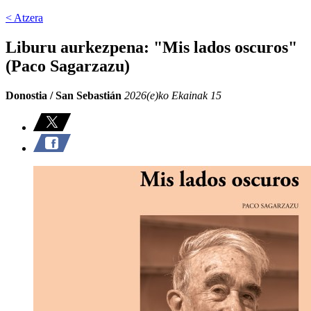
< Atzera
Liburu aurkezpena: "Mis lados oscuros"
(Paco Sagarzazu)
Donostia / San Sebastián
2026(e)ko Ekainak 15