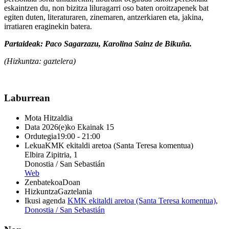
eskaintzen du, non bizitza liluragarri oso baten oroitzapenek bat
egiten duten, literaturaren, zinemaren, antzerkiaren eta, jakina,
irratiaren eraginekin batera.
Partaideak: Paco Sagarzazu, Karolina Sainz de Bikuña.
(Hizkuntza: gaztelera)
Laburrean
Mota
Hitzaldia
Data
2026(e)ko Ekainak 15
Ordutegia
19:00 - 21:00
Lekua
KMK ekitaldi aretoa (Santa Teresa komentua)
Elbira Zipitria, 1
Donostia / San Sebastián
Web
Zenbatekoa
Doan
Hizkuntza
Gaztelania
Ikusi agenda
KMK ekitaldi aretoa (Santa Teresa komentua)
,
Donostia / San Sebastián