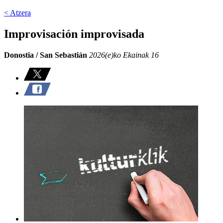
< Atzera
Improvisación improvisada
Donostia / San Sebastián
2026(e)ko Ekainak 16