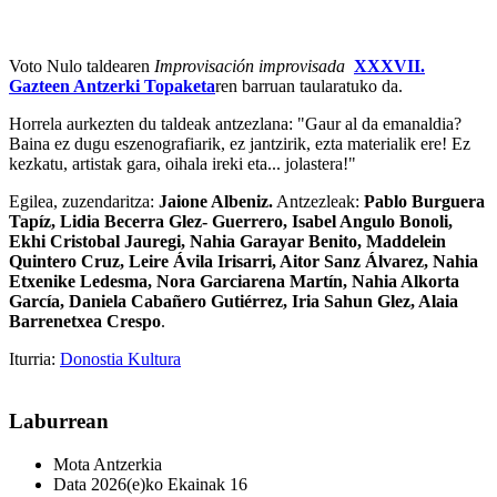
Voto Nulo taldearen
Improvisación improvisada
XXXVII.
Gazteen Antzerki Topaketa
ren barruan taularatuko da.
Horrela aurkezten du taldeak antzezlana: "Gaur al da emanaldia?
Baina ez dugu eszenografiarik, ez jantzirik, ezta materialik ere! Ez
kezkatu, artistak gara, oihala ireki eta... jolastera!"
Egilea, zuzendaritza:
Jaione Albeniz.
Antzezleak:
Pablo Burguera
Tapíz, Lidia Becerra Glez- Guerrero, Isabel Angulo Bonoli,
Ekhi Cristobal Jauregi, Nahia Garayar Benito, Maddelein
Quintero Cruz, Leire Ávila Irisarri, Aitor Sanz Álvarez, Nahia
Etxenike Ledesma, Nora Garciarena Martín, Nahia Alkorta
García, Daniela Cabañero Gutiérrez, Iria Sahun Glez, Alaia
Barrenetxea Crespo
.
Iturria:
Donostia Kultura
Laburrean
Mota
Antzerkia
Data
2026(e)ko Ekainak 16