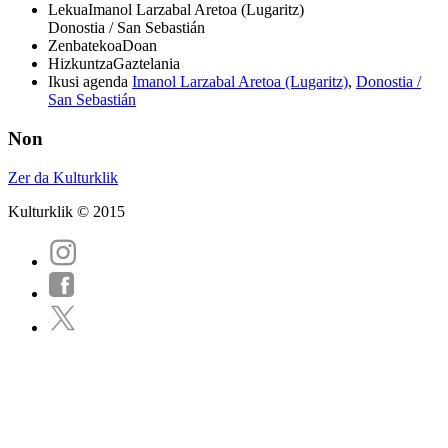
Lekua
Imanol Larzabal Aretoa (Lugaritz)
Donostia / San Sebastián
Zenbatekoa
Doan
Hizkuntza
Gaztelania
Ikusi agenda
Imanol Larzabal Aretoa (Lugaritz)
,
Donostia /
San Sebastián
Non
Zer da Kulturklik
Kulturklik © 2015