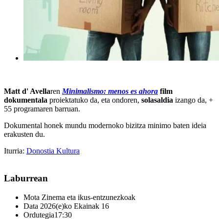
Matt d' Avella
r
en
Minimalismo: menos es ahora
film
dokumentala
proiektatuko da, eta ondoren,
solasaldia
izango da, +
55 programaren barruan.
Dokumental honek mundu modernoko bizitza minimo baten ideia
erakusten du.
Iturria:
Donostia Kultura
Laburrean
Mota
Zinema eta ikus-entzunezkoak
Data
2026(e)ko Ekainak 16
Ordutegia
17:30