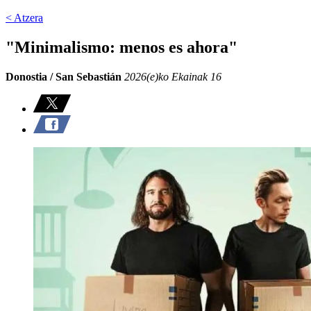
< Atzera
"Minimalismo: menos es ahora"
Donostia / San Sebastián
2026(e)ko Ekainak 16