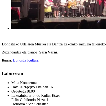
Donostiako Udalaren Musika eta Dantza Eskolako zarzuela tailerreko 
Zuzendaritza eta pianoa:
Sara Varas
.
Iturria:
Donostia Kultura
Laburrean
Mota
Kontzertua
Data
2026(e)ko Ekainak 16
Ordutegia
18:00
Lekua
Intxaurrondo Kultur Etxea
Felix Gabilondo Plaza, 1
Donostia / San Sebastián