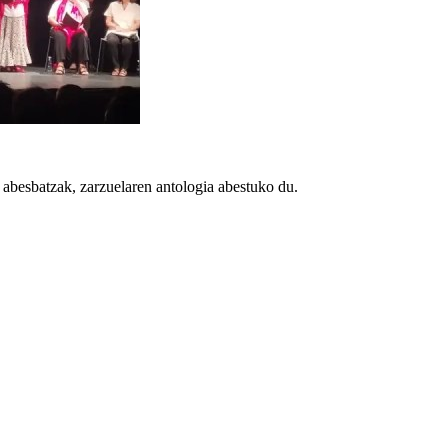
abesbatzak, zarzuelaren antologia abestuko du.