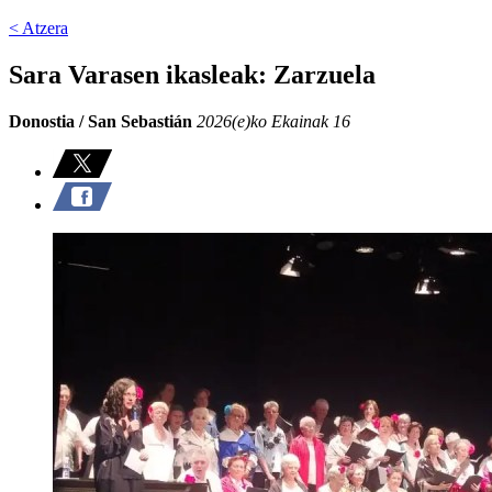
< Atzera
Sara Varasen ikasleak: Zarzuela
Donostia / San Sebastián
2026(e)ko Ekainak 16