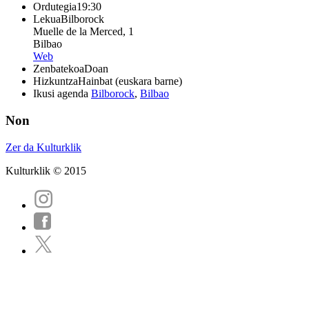
Ordutegia
19:30
Lekua
Bilborock
Muelle de la Merced, 1
Bilbao
Web
Zenbatekoa
Doan
Hizkuntza
Hainbat (euskara barne)
Ikusi agenda
Bilborock
,
Bilbao
Non
Zer da Kulturklik
Kulturklik © 2015