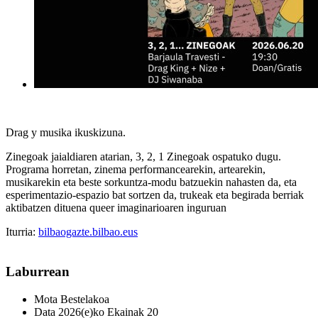
Drag y musika ikuskizuna.
Zinegoak jaialdiaren atarian, 3, 2, 1 Zinegoak ospatuko dugu.
Programa horretan, zinema performancearekin, artearekin,
musikarekin eta beste sorkuntza-modu batzuekin nahasten da, eta
esperimentazio-espazio bat sortzen da, trukeak eta begirada berriak
aktibatzen dituena queer imaginarioaren inguruan
Iturria:
bilbaogazte.bilbao.eus
Laburrean
Mota
Bestelakoa
Data
2026(e)ko Ekainak 20