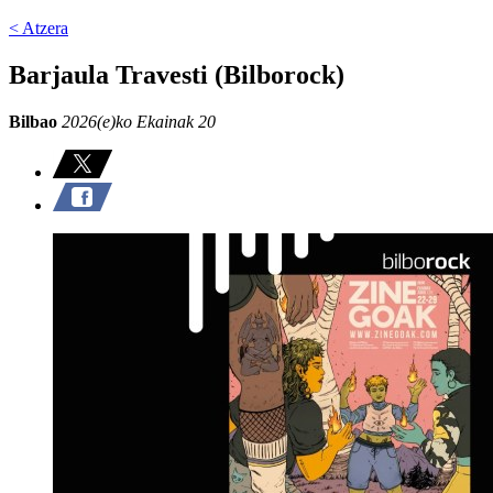
< Atzera
Barjaula Travesti (Bilborock)
Bilbao
2026(e)ko Ekainak 20