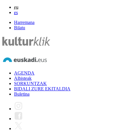
eu
es
Harremana
Bilatu
AGENDA
Albisteak
SORKUNTZAK
BIDALI ZURE EKITALDIA
Buletina