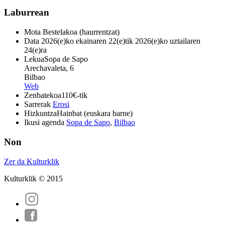
Laburrean
Mota
Bestelakoa (haurrentzat)
Data
2026(e)ko ekainaren 22(e)tik 2026(e)ko uztailaren
24(e)ra
Lekua
Sopa de Sapo
Arechavaleta, 6
Bilbao
Web
Zenbatekoa
110€-tik
Sarrerak
Erosi
Hizkuntza
Hainbat (euskara barne)
Ikusi agenda
Sopa de Sapo
,
Bilbao
Non
Zer da Kulturklik
Kulturklik © 2015