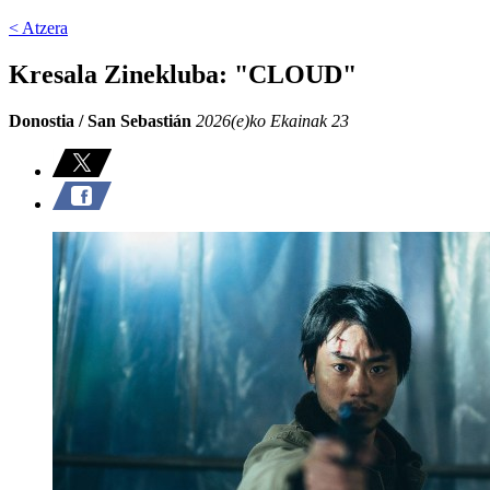
< Atzera
Kresala Zinekluba: "CLOUD"
Donostia / San Sebastián
2026(e)ko Ekainak 23