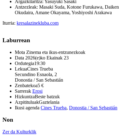
Argazkilaritza: Yasuyuki Sasaki
Antzezleak: Masaki Suda, Kotone Furukawa, Daiken
Okudaira, Amane Okayama, Yoshiyoshi Arakawa
Iturria:
kresalazinekluba.com
Laburrean
Mota
Zinema eta ikus-entzunezkoak
Data
2026(e)ko Ekainak 23
Ordutegia
19:30
Lekua
Cines Trueba
Secundino Esnaola, 2
Donostia / San Sebastián
Zenbatekoa
5 €
Sarrerak
Erosi
Hizkuntza
Beste batzuk
Azpitituluak
Gaztelania
Ikusi agenda
Cines Trueba
,
Donostia / San Sebastián
Non
Zer da Kulturklik