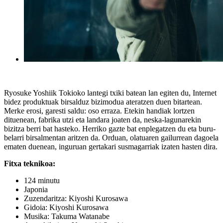
Ryosuke Yoshiik Tokioko lantegi txiki batean lan egiten du, Internet
bidez produktuak birsalduz bizimodua ateratzen duen bitartean.
Merke erosi, garesti saldu: oso erraza. Etekin handiak lortzen
dituenean, fabrika utzi eta landara joaten da, neska-lagunarekin
bizitza berri bat hasteko. Herriko gazte bat enplegatzen du eta buru-
belarri birsalmentan aritzen da. Orduan, olatuaren gailurrean dagoela
ematen duenean, inguruan gertakari susmagarriak izaten hasten dira.
Fitxa teknikoa:
124 minutu
Japonia
Zuzendaritza: Kiyoshi Kurosawa
Gidoia: Kiyoshi Kurosawa
Musika: Takuma Watanabe