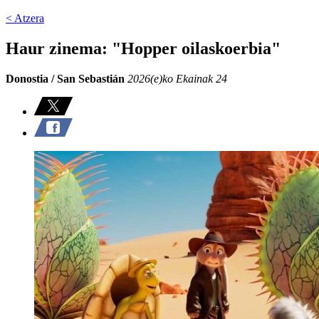
< Atzera
Haur zinema: "Hopper oilaskoerbia"
Donostia / San Sebastián
2026(e)ko Ekainak 24