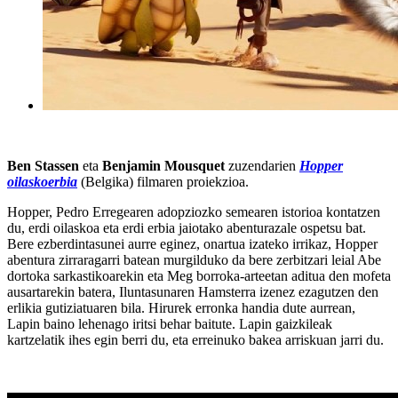
Ben Stassen
eta
Benjamin Mousquet
zuzendarien
Hopper
oilaskoerbia
(Belgika) filmaren proiekzioa.
Hopper, Pedro Erregearen adopziozko semearen istorioa kontatzen
du, erdi oilaskoa eta erdi erbia jaiotako abenturazale ospetsu bat.
Bere ezberdintasunei aurre eginez, onartua izateko irrikaz, Hopper
abentura zirraragarri batean murgilduko da bere zerbitzari leial Abe
dortoka sarkastikoarekin eta Meg borroka-arteetan aditua den mofeta
ausartarekin batera, Iluntasunaren Hamsterra izenez ezagutzen den
erlikia gutiziatuaren bila. Hirurek erronka handia dute aurrean,
Lapin baino lehenago iritsi behar baitute. Lapin gaizkileak
kartzelatik ihes egin berri du, eta erreinuko bakea arriskuan jarri du.