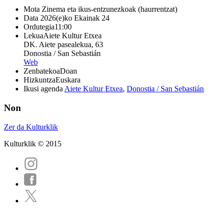
Mota
Zinema eta ikus-entzunezkoak (haurrentzat)
Data
2026(e)ko Ekainak 24
Ordutegia
11:00
Lekua
Aiete Kultur Etxea
DK. Aiete pasealekua, 63
Donostia / San Sebastián
Web
Zenbatekoa
Doan
Hizkuntza
Euskara
Ikusi agenda
Aiete Kultur Etxea
,
Donostia / San Sebastián
Non
Zer da Kulturklik
Kulturklik © 2015