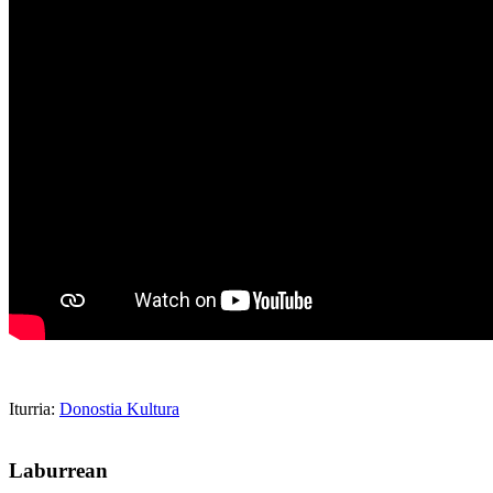
Iturria:
Donostia Kultura
Laburrean