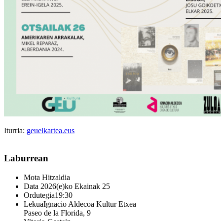
Iturria:
geuelkartea.eus
Laburrean
Mota
Hitzaldia
Data
2026(e)ko Ekainak 25
Ordutegia
19:30
Lekua
Ignacio Aldecoa Kultur Etxea
Paseo de la Florida, 9