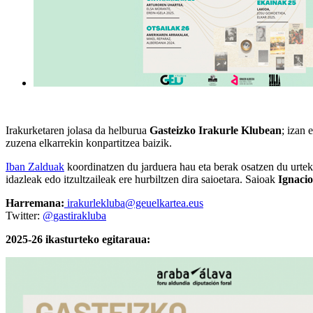
Irakurketaren jolasa da helburua
Gasteizko Irakurle Klubean
; izan 
zuzena elkarrekin konpartitzea baizik.
Iban Zalduak
koordinatzen du jarduera hau eta berak osatzen du urteko
idazleak edo itzultzaileak ere hurbiltzen dira saioetara. Saioak
Ignaci
Harremana:
irakurlekluba@geuelkartea.eus
Twitter:
@gastirakluba
2025-26 ikasturteko egitaraua: