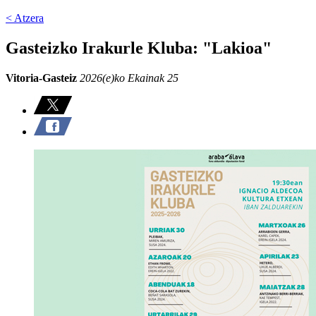
< Atzera
Gasteizko Irakurle Kluba: "Lakioa"
Vitoria-Gasteiz
2026(e)ko Ekainak 25