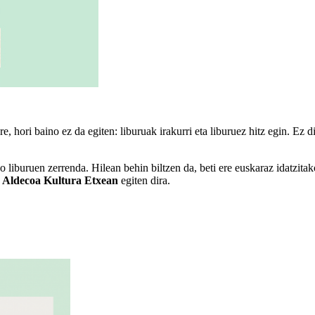
ere, hori baino ez da egiten: liburuak irakurri eta liburuez hitz egin. Ez d
 liburuen zerrenda. Hilean behin biltzen da, beti ere euskaraz idatzitak
o Aldecoa Kultura Etxean
egiten dira.