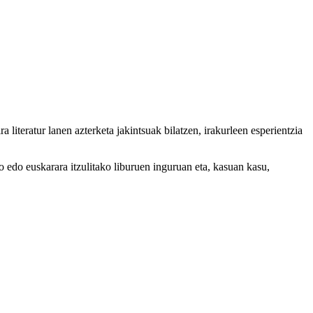
ira literatur lanen azterketa jakintsuak bilatzen, irakurleen esperientzia
o edo euskarara itzulitako liburuen inguruan eta, kasuan kasu,