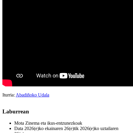
Iturria:
Abadiñoko Udala
Laburrean
Mota
Zinema eta ikus-entzunezkoak
Data
2026(e)ko ekainaren 26(e)tik 2026(e)ko uztailaren