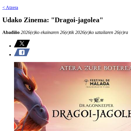
< Atzera
Udako Zinema: "Dragoi-jagolea"
Abadiño
2026(e)ko ekainaren 26(e)tik 2026(e)ko uztailaren 26(e)ra