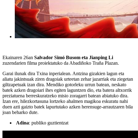
Ekainaren 26an
Salvador Simó Busom eta Jianping Li
zuzendarien
filma proiektatuko da Abadiñoko Traña Plazan.
Garai ilunak dira Txina inperialean. Antzina gizakien lagun eta
aliatu jakintsuak ziren dragoiak urteetan zehar jazarriak eta ziegetan
giltzapetuak izan dira. Mendiko gotorleku urrun batean, neskato
batek azken dragoiari ihes egiten laguntzen dio, eta batera altxorrik
preziatuena berreskuratzeko misio zoragarri batean abiatuko dira.
Izan ere, hilezkortasuna lortzeko ahalmen magikoa eskuratu nahi
duen azti gaizto batek lapurtutako azken herensuge-arrautzaren bila
joan beharko dute.
Adina
: publiko guztientzat