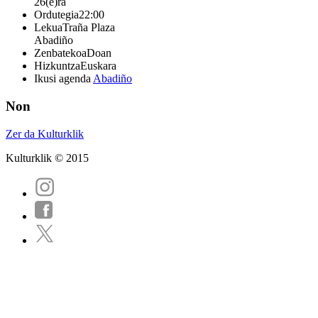
26(e)ra
Ordutegia
22:00
Lekua
Traña Plaza
Abadiño
Zenbatekoa
Doan
Hizkuntza
Euskara
Ikusi agenda
Abadiño
Non
Zer da Kulturklik
Kulturklik © 2015