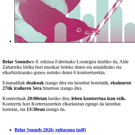
Belar Sounds
en 8. edizioa Falerinako Lorategir
a itzuliko da, Alde
Zaharreko birika hori musikaz beteko duten eta aisialdirako eta
elkarbizitzarako gunea sortuko duten 6 kontzerturekin.
Emanaldiak
doakoak
izango dira eta
larunbat honetatik,
ekainaren
27tik irailaren 5era
bitartean
izango dira.
Kontzertuak
20:00etan
hasiko dira,
lehen kontzertua izan ezik
.
Kontzertu hori
Korterrazarekin elkarlanean
egingo da
larunbat
honetan, eta
13:30ean
izango da.
Belar Sounds 2026: egitaraua (pdf)