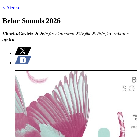
< Atzera
Belar Sounds 2026
Vitoria-Gasteiz
2026(e)ko ekainaren 27(e)tik 2026(e)ko irailaren
5(e)ra