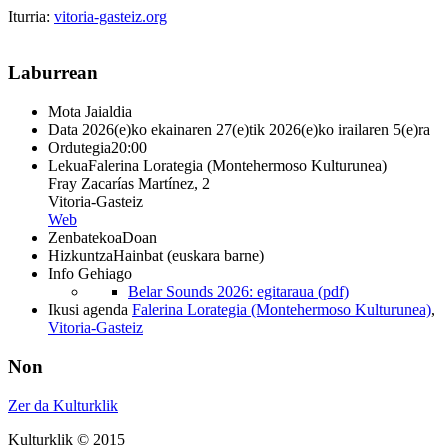
Iturria:
vitoria-gasteiz.org
Laburrean
Mota
Jaialdia
Data
2026(e)ko ekainaren 27(e)tik 2026(e)ko irailaren 5(e)ra
Ordutegia
20:00
Lekua
Falerina Lorategia (Montehermoso Kulturunea)
Fray Zacarías Martínez, 2
Vitoria-Gasteiz
Web
Zenbatekoa
Doan
Hizkuntza
Hainbat (euskara barne)
Info Gehiago
Belar Sounds 2026: egitaraua (pdf)
Ikusi agenda
Falerina Lorategia (Montehermoso Kulturunea)
,
Vitoria-Gasteiz
Non
Zer da Kulturklik
Kulturklik © 2015