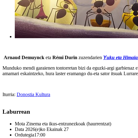
Arnaud Demuynck
eta
Rémi Durin
zuzendarien
Y
uku eta Himaia
Munduko mendi garaienen tontorretan bizi da eguzki-argi garbienaz el
amamari eskaintzeko, hura laster eramango du-eta sator itsuak Lurrar
Iturria:
Donostia Kultura
Laburrean
Mota
Zinema eta ikus-entzunezkoak (haurrentzat)
Data
2026(e)ko Ekainak 27
Ordutegia
17:00