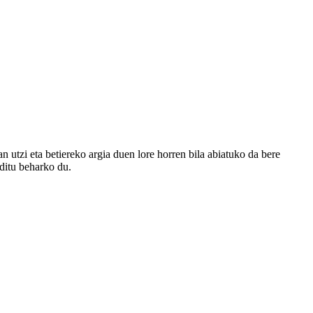
utzi eta betiereko argia duen lore horren bila abiatuko da bere
ditu beharko du.