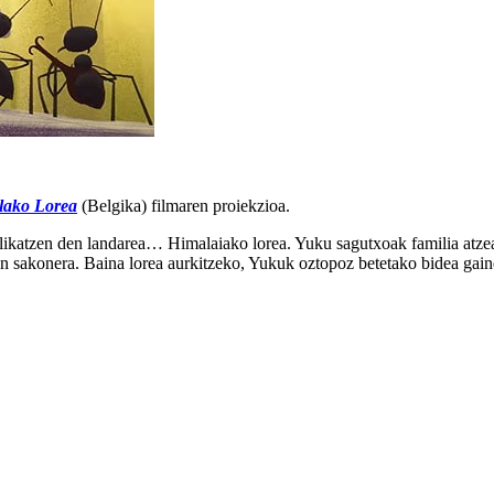
lako Lorea
(Belgika) filmaren proiekzioa.
ikatzen den landarea… Himalaiako lorea. Yuku sagutxoak familia atzean 
en sakonera. Baina lorea aurkitzeko, Yukuk oztopoz betetako bidea gain