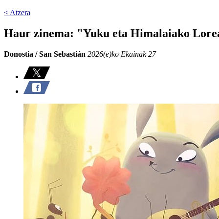
< Atzera
Haur zinema: "Yuku eta Himalaiako Lore
Donostia / San Sebastián
2026(e)ko Ekainak 27