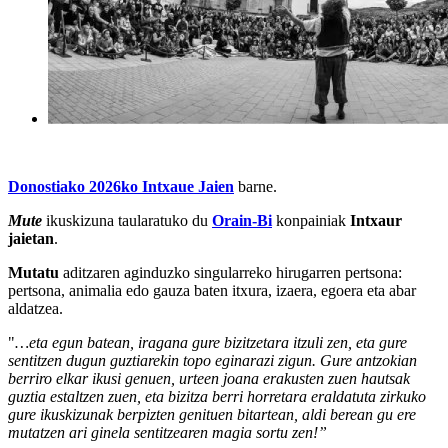
Donostiako 2026ko Intxaue Jaien
barne.
Mute
ikuskizuna taularatuko du
Orain-Bi
konpainiak
Intxaur
jaietan
.
Mutatu
aditzaren aginduzko singularreko hirugarren pertsona:
pertsona, animalia edo gauza baten itxura, izaera, egoera eta abar
aldatzea.
"
…eta egun batean, iragana gure bizitzetara itzuli zen, eta gure
sentitzen dugun guztiarekin topo eginarazi zigun. Gure antzokian
berriro elkar ikusi genuen, urteen joana erakusten zuen hautsak
guztia estaltzen zuen, eta bizitza berri horretara eraldatuta zirkuko
gure ikuskizunak berpizten genituen bitartean, aldi berean gu ere
mutatzen ari ginela sentitzearen magia sortu zen!”