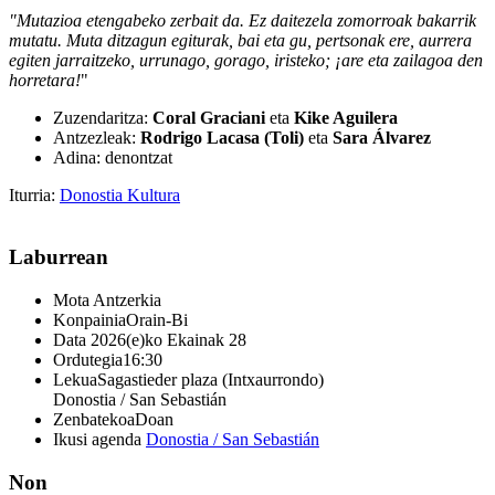
"Mutazioa etengabeko zerbait da. Ez daitezela zomorroak bakarrik
mutatu. Muta ditzagun egiturak, bai eta gu, pertsonak ere, aurrera
egiten jarraitzeko, urrunago, gorago, iristeko; ¡are eta zailagoa den
horretara!
"
Zuzendaritza:
Coral Graciani
eta
Kike Aguilera
Antzezleak:
Rodrigo Lacasa (Toli)
eta
Sara Álvarez
Adina: denontzat
Iturria:
Donostia Kultura
Laburrean
Mota
Antzerkia
Konpainia
Orain-Bi
Data
2026(e)ko Ekainak 28
Ordutegia
16:30
Lekua
Sagastieder plaza (Intxaurrondo)
Donostia / San Sebastián
Zenbatekoa
Doan
Ikusi agenda
Donostia / San Sebastián
Non