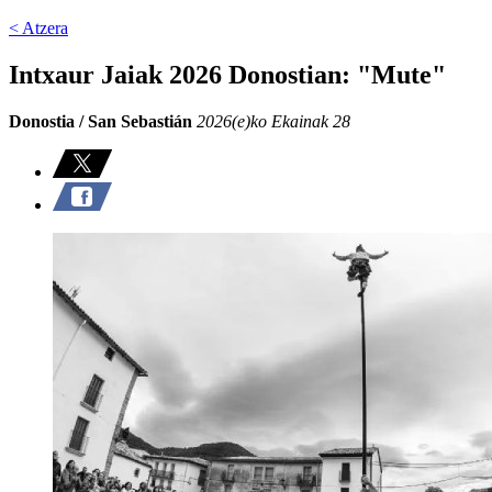
< Atzera
Intxaur Jaiak 2026 Donostian: "Mute"
Donostia / San Sebastián
2026(e)ko Ekainak 28