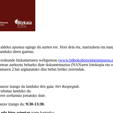
n aldeko apustua egingo du aurten ere. Hori dela eta, marrazketa eta mar
landuko diren gaietan.
, erakunde bizkaitarraren webgunean (
www.bilbokoberreginenmuseoa.
tartean aurkeztu beharko dute dokumentazioa (NANaren fotokopia eta ord
ainaren 23an argitaratuko dira behin betiko zerrendak.
), hauxe izango da landuko den gaia:
hiri ikuspegiak
.
rabatua
landuko da.
ren sorkuntza
jorratuko dute.
hauxe izango da:
9:30-13:30.
 edo hiru asteetan
parte hartzeko: