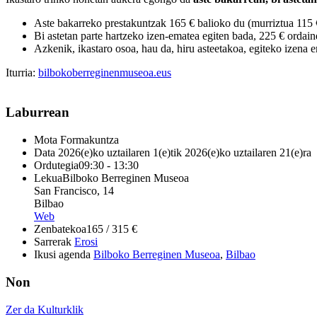
Aste bakarreko prestakuntzak 165 € balioko du (murriztua 115 
Bi astetan parte hartzeko izen-ematea egiten bada, 225 € ordain
Azkenik, ikastaro osoa, hau da, hiru asteetakoa, egiteko izena
Iturria:
bilbokoberreginenmuseoa.eus
Laburrean
Mota
Formakuntza
Data
2026(e)ko uztailaren 1(e)tik 2026(e)ko uztailaren 21(e)ra
Ordutegia
09:30 - 13:30
Lekua
Bilboko Berreginen Museoa
San Francisco, 14
Bilbao
Web
Zenbatekoa
165 / 315 €
Sarrerak
Erosi
Ikusi agenda
Bilboko Berreginen Museoa
,
Bilbao
Non
Zer da Kulturklik