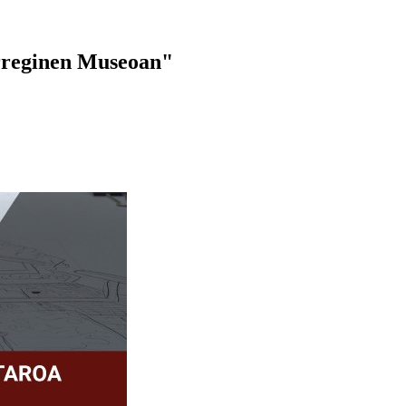
rreginen Museoan"