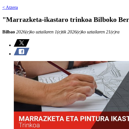
< Atzera
"Marrazketa-ikastaro trinkoa Bilboko Be
Bilbao
2026(e)ko uztailaren 1(e)tik 2026(e)ko uztailaren 21(e)ra