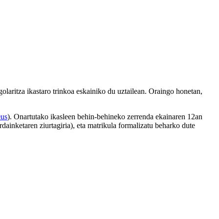
golaritza ikastaro trinkoa eskainiko du uztailean. Oraingo honetan,
eus
). Onartutako ikasleen behin-behineko zerrenda ekainaren 12an
ainketaren ziurtagiria), eta matrikula formalizatu beharko dute