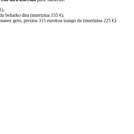
€).
du beharko dira (murriztua 155 €).
 emanez gero, prezioa 315 eurokoa izango da (murriztua 225 €).