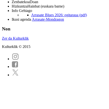
Zenbatekoa
Doan
Hizkuntza
Hainbat (euskara barne)
Info Gehiago
Arrasate Blues 2026: egitaraua (pdf)
Ikusi agenda
Arrasate-Mondragon
Non
Zer da Kulturklik
Kulturklik © 2015