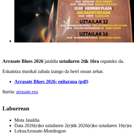
Arrasate Blues 2026
jaialdia
uztailaren 2tik 16ra
ospatuko da.
E
skaintza musikal zabala izango da herri osoan zehar.
Arrasate Blues 2026: egitaraua (pdf)
Iturria:
arrasate.eus
Laburrean
Mota
Jaialdia
Data
2026(e)ko uztailaren 2(e)tik 2026(e)ko uztailaren 16(e)ra
Lekua
Arrasate-Mondragon