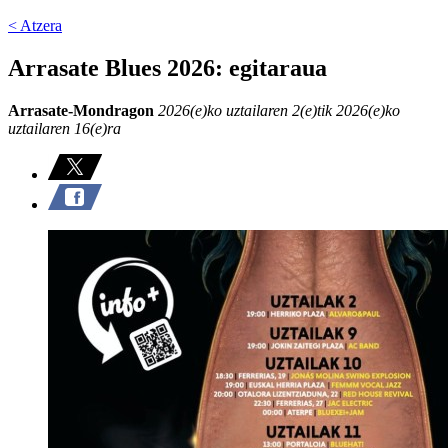
< Atzera
Arrasate Blues 2026: egitaraua
Arrasate-Mondragon
2026(e)ko uztailaren 2(e)tik 2026(e)ko
uztailaren 16(e)ra