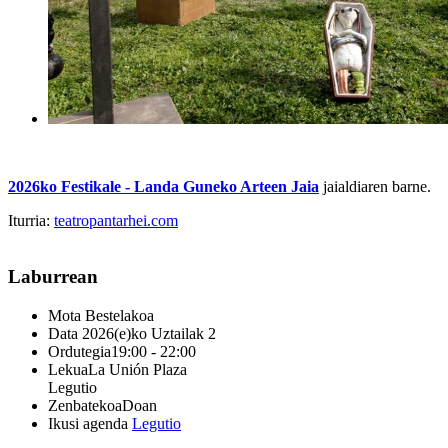
2026ko Festikale - Landa Guneko Arteen Jaia
jaialdiaren barne.
Iturria:
teatropantarhei.com
Laburrean
Mota
Bestelakoa
Data
2026(e)ko Uztailak 2
Ordutegia
19:00 - 22:00
Lekua
La Unión Plaza
Legutio
Zenbatekoa
Doan
Ikusi agenda
Legutio