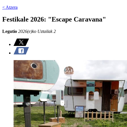
< Atzera
Festikale 2026: "Escape Caravana"
Legutio
2026(e)ko Uztailak 2