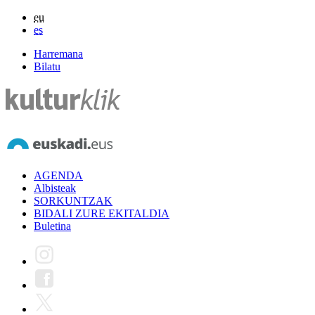
eu
es
Harremana
Bilatu
AGENDA
Albisteak
SORKUNTZAK
BIDALI ZURE EKITALDIA
Buletina