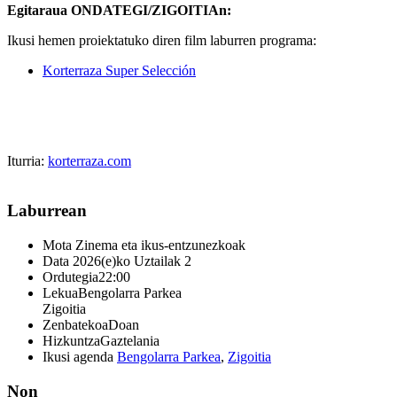
Egitaraua ONDATEGI/ZIGOITIAn:
Ikusi hemen proiektatuko diren film laburren programa:
Korterraza Super Selección
Iturria:
korterraza.com
Laburrean
Mota
Zinema eta ikus-entzunezkoak
Data
2026(e)ko Uztailak 2
Ordutegia
22:00
Lekua
Bengolarra Parkea
Zigoitia
Zenbatekoa
Doan
Hizkuntza
Gaztelania
Ikusi agenda
Bengolarra Parkea
,
Zigoitia
Non