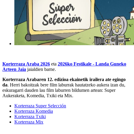
Korterraza Araba 202
6
eta
2026ko Festikale - Landa Guneko
Arteen Jaia
jaialdien barne.
Korterraza Araba
ren 12. edizioa ekainetik irailera ate egingo
da
. Herri bakoitzak bere film laburrak hautatzeko aukera izan du,
eskuragarri dauden lau film laburren bildumen artean: Super
Aukeraketa, Komedia, Txiki eta Mix.
Korterraza Super Selección
Korterraza Komedia
Korterraza Txiki
Korterraza Mix