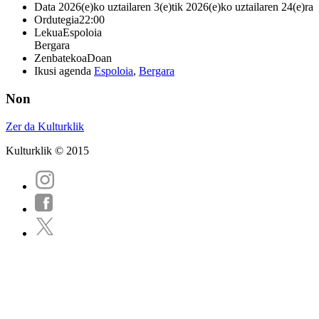
Data
2026(e)ko uztailaren 3(e)tik 2026(e)ko uztailaren 24(e)ra
Ordutegia
22:00
Lekua
Espoloia
Bergara
Zenbatekoa
Doan
Ikusi agenda
Espoloia
,
Bergara
Non
Zer da Kulturklik
Kulturklik © 2015