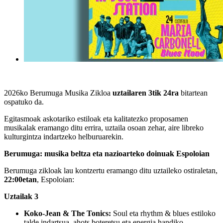
2026ko Berumuga Musika Zikloa
uztailaren 3tik 24ra
bitartean
ospatuko da.
Egitasmoak askotariko estiloak eta kalitatezko proposamen
musikalak eramango ditu errira, uztaila osoan zehar, aire libreko
kulturgintza indartzeko helburuarekin.
Berumuga: musika beltza eta nazioarteko doinuak Espoloian
Berumuga zikloak lau kontzertu eramango ditu uztaileko ostiraletan,
22:00etan
, Espoloian:
Uztailak 3
Koko-Jean & The Tonics:
Soul eta rhythm & blues estiloko
talde indartsua, ahots boteretsu eta energia handiko