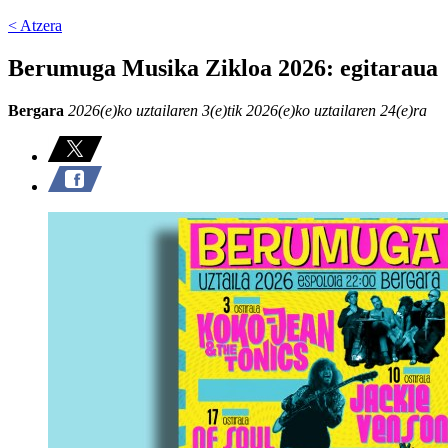
< Atzera
Berumuga Musika Zikloa 2026: egitaraua
Bergara
2026(e)ko uztailaren 3(e)tik 2026(e)ko uztailaren 24(e)ra