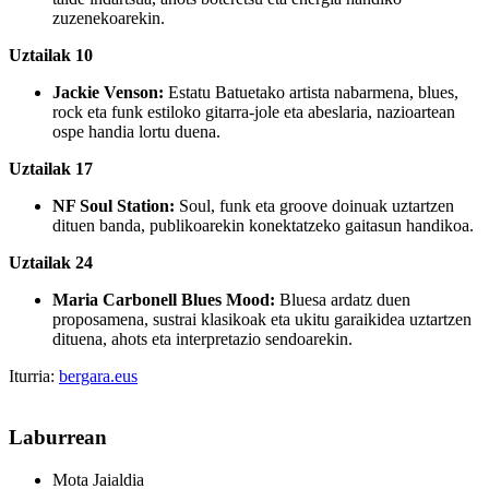
zuzenekoarekin.
Uztailak 10
Jackie Venson:
Estatu Batuetako artista nabarmena, blues,
rock eta funk estiloko gitarra-jole eta abeslaria, nazioartean
ospe handia lortu duena.
Uztailak 17
NF Soul Station:
Soul, funk eta groove doinuak uztartzen
dituen banda, publikoarekin konektatzeko gaitasun handikoa.
Uztailak 24
Maria Carbonell Blues Mood:
Bluesa ardatz duen
proposamena, sustrai klasikoak eta ukitu garaikidea uztartzen
dituena, ahots eta interpretazio sendoarekin.
Iturria:
bergara.eus
Laburrean
Mota
Jaialdia