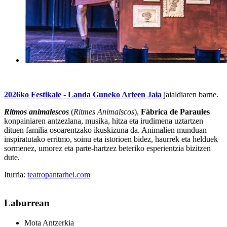
2026ko Festikale - Landa Guneko Arteen Jaia
jaialdiaren barne.
Ritmos animalescos
(
Ritmes Animalscos
),
Fàbrica de Paraules
konpainiaren antzezlana, musika, hitza eta irudimena uztartzen
dituen familia osoarentzako ikuskizuna da. Animalien munduan
inspiratutako erritmo, soinu eta istorioen bidez, haurrek eta helduek
sormenez, umorez eta parte-hartzez beteriko esperientzia bizitzen
dute.
Iturria:
teatropantarhei.com
Laburrean
Mota
Antzerkia