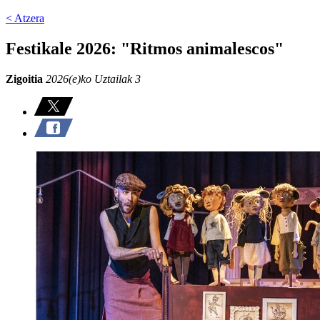
< Atzera
Festikale 2026: "Ritmos animalescos"
Zigoitia
2026(e)ko Uztailak 3