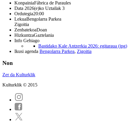
Konpainia
Fábrica de Paraules
Data
2026(e)ko Uztailak 3
Ordutegia
20:00
Lekua
Bengolarra Parkea
Zigoitia
Zenbatekoa
Doan
Hizkuntza
Gaztelania
Info Gehiago
Bastidako Kale Antzerkia 2026: egitaraua (jpg)
Ikusi agenda
Bengolarra Parkea
,
Zigoitia
Non
Zer da Kulturklik
Kulturklik © 2015