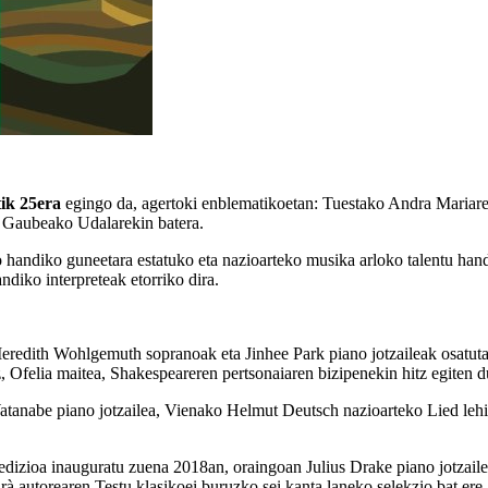
ik 25era
egingo da, agertoki enblematikoetan: Tuestako Andra Mariaren
u, Gaubeako Udalarekin batera.
 handiko guneetara estatuko eta nazioarteko musika arloko talentu hand
andiko interpreteak etorriko dira.
redith Wohlgemuth sopranoak eta Jinhee Park piano jotzaileak osatuta
z, Ofelia maitea, Shakespeareren pertsonaiaren bizipenekin hitz egiten 
tanabe piano jotzailea, Vienako Helmut Deutsch nazioarteko Lied lehiak
.
izioa inauguratu zuena 2018an, oraingoan Julius Drake piano jotzailear
à autorearen Testu klasikoei buruzko sei kanta laneko selekzio bat ere