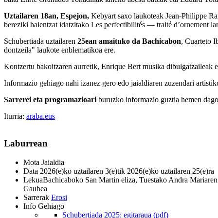
Uztailaren 18an, Espejon,
Kebyart saxo laukoteak Jean-Philippe Ra
bereziki haientzat idatzitako Les perfectibilités — traité d’ornement l
Schubertiada uztailaren
25ean amaituko da Bachicabon
, Cuarteto I
dontzeila" laukote enblematikoa ere.
Kontzertu bakoitzaren aurretik, Enrique Bert musika dibulgatzaileak ed
Informazio gehiago nahi izanez gero edo jaialdiaren zuzendari artistiko
Sarrerei eta programazioari
buruzko informazio guztia hemen dago
Iturria:
araba.eus
Laburrean
Mota
Jaialdia
Data
2026(e)ko uztailaren 3(e)tik 2026(e)ko uztailaren 25(e)ra
Lekua
Bachicaboko San Martin eliza, Tuestako Andra Mariaren e
Gaubea
Sarrerak
Erosi
Info Gehiago
Schubertiada 2025: egitaraua (pdf)