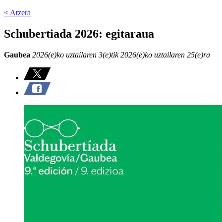
< Atzera
Schubertiada 2026: egitaraua
Gaubea
2026(e)ko uztailaren 3(e)tik 2026(e)ko uztailaren 25(e)ra