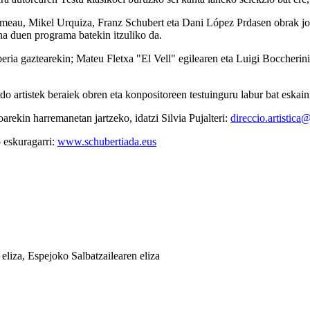
meau, Mikel Urquiza, Franz Schubert eta Dani López Prdasen obrak jok
ana duen programa batekin itzuliko da.
beria gaztearekin; Mateu Fletxa "El Vell" egilearen eta Luigi Boccherin
o artistek beraiek obren eta konpositoreen testuinguru labur bat eskain
arekin harremanetan jartzeko, idatzi Silvia Pujalteri:
direccio.artistica
 eskuragarri:
www.schubertiada.eus
liza, Espejoko Salbatzailearen eliza