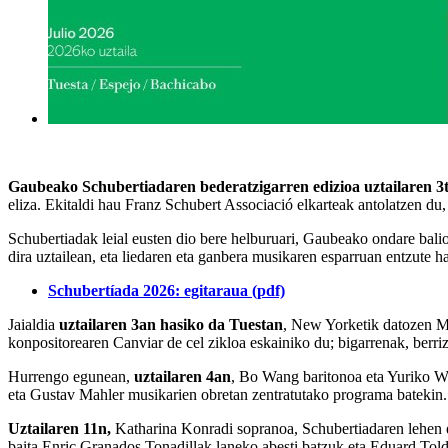
Gaubeako Schubertiadaren bederatzigarren edizioa uztailaren 3t
eliza. Ekitaldi hau Franz Schubert Associació elkarteak antolatzen d
Schubertiadak leial eusten dio bere helburuari, Gaubeako ondare balio
dira uztailean, eta liedaren eta ganbera musikaren esparruan entzute h
Schubertíada 2026: egitaraua (pdf)
Jaialdia
uztailaren 3an hasiko da Tuestan
, New Yorketik datozen Me
konpositorearen Canviar de cel zikloa eskainiko du; bigarrenak, berri
Hurrengo egunean,
uztailaren 4an
, Bo Wang baritonoa eta Yuriko Wa
eta Gustav Mahler musikarien obretan zentratutako programa batekin
Uztailaren 11n,
Katharina Konradi sopranoa, Schubertiadaren lehen ed
baita Enric Granados Tonadillak laneko abesti batzuk eta Eduard Toldr