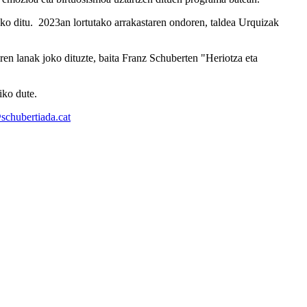
o ditu. 2023an lortutako arrakastaren ondoren, taldea Urquizak
iren lanak joko dituzte, baita Franz Schuberten "Heriotza eta
iko dute.
@schubertiada.cat