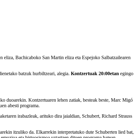
 eliza, Bachicaboko San Martin eliza eta Espejoko Salbatzailearen
ienetako batzuk hurbiltzeari, alegia.
Kontzertuak 20:00etan
egingo
ko duoarekin. Kontzertuaren lehen zatiak, besteak beste, Marc Migó
duen abesti programa.
etaren irabazleak, arituko dira jaialdian, Schubert, Richard Strauss
ekin itzuliko da. Elkarrekin interpretatuko dute Schuberten lied bat,
, emozioa eta birtuosismoa uztartzen dituen programa batean.