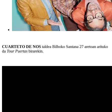
CUARTETO DE NOS
taldea Bilboko Santana 27 aretoan arituko
da
Tour Puertas
birarekin.