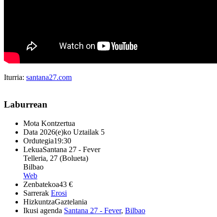
Iturria:
santana27.com
Laburrean
Mota
Kontzertua
Data
2026(e)ko Uztailak 5
Ordutegia
19:30
Lekua
Santana 27 - Fever
Telleria, 27 (Bolueta)
Bilbao
Web
Zenbatekoa
43 €
Sarrerak
Erosi
Hizkuntza
Gaztelania
Ikusi agenda
Santana 27 - Fever
,
Bilbao