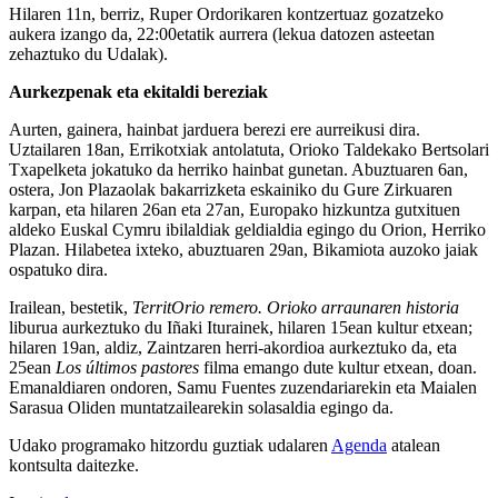
Hilaren 11n, berriz, Ruper Ordorikaren kontzertuaz gozatzeko
aukera izango da, 22:00etatik aurrera (lekua datozen asteetan
zehaztuko du Udalak).
Aurkezpenak eta ekitaldi bereziak
Aurten, gainera, hainbat jarduera berezi ere aurreikusi dira.
Uztailaren 18an, Errikotxiak antolatuta, Orioko Taldekako Bertsolari
Txapelketa jokatuko da herriko hainbat gunetan. Abuztuaren 6an,
ostera, Jon Plazaolak bakarrizketa eskainiko du Gure Zirkuaren
karpan, eta hilaren 26an eta 27an, Europako hizkuntza gutxituen
aldeko Euskal Cymru ibilaldiak geldialdia egingo du Orion, Herriko
Plazan. Hilabetea ixteko, abuztuaren 29an, Bikamiota auzoko jaiak
ospatuko dira.
Irailean, bestetik,
TerritOrio remero. Orioko arraunaren historia
liburua aurkeztuko du Iñaki Iturainek, hilaren 15ean kultur etxean;
hilaren 19an, aldiz, Zaintzaren herri-akordioa aurkeztuko da, eta
25ean
Los últimos pastores
filma emango dute kultur etxean, doan.
Emanaldiaren ondoren, Samu Fuentes zuzendariarekin eta Maialen
Sarasua Oliden muntatzailearekin solasaldia egingo da.
Udako programako hitzordu guztiak udalaren
Agenda
atalean
kontsulta daitezke.