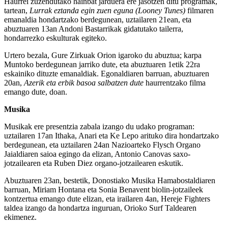
Haurrei zuzendutako hainbat jarduera ere jasotzen ditu programak,
tartean,
Lurrak eztanda egin zuen eguna (Looney Tunes)
filmaren
emanaldia hondartzako berdegunean, uztailaren 21ean, eta
abuztuaren 13an Andoni Bastarrikak gidatutako tailerra,
hondarrezko eskulturak egiteko.
Urtero bezala, Gure Zirkuak Orion igaroko du abuztua; karpa
Muntoko berdegunean jarriko dute, eta abuztuaren 1etik 22ra
eskainiko dituzte emanaldiak. Egonaldiaren barruan, abuztuaren
20an,
Azerik eta erbik basoa salbatzen dute
haurrentzako filma
emango dute, doan.
Musika
Musikak ere presentzia zabala izango du udako programan:
uztailaren 17an Ithaka, Anari eta Ke Lepo arituko dira hondartzako
berdegunean, eta uztailaren 24an Nazioarteko Flysch Organo
Jaialdiaren saioa egingo da elizan, Antonio Canovas saxo-
jotzailearen eta Ruben Diez organo-jotzailearen eskutik.
Abuztuaren 23an, bestetik, Donostiako Musika Hamabostaldiaren
barruan, Miriam Hontana eta Sonia Benavent biolin-jotzaileek
kontzertua emango dute elizan, eta irailaren 4an, Hereje Fighters
taldea izango da hondartza inguruan, Orioko Surf Taldearen
ekimenez.