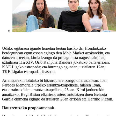
Udako egitaraua igande honetan bertan hasiko da, Hondartzako
berdegunean egun osoan egingo den Mola Market azokarekin, eta
datozen asteetan, kirola izango da protagonista nagusietako bat,
uztailaren 11n XIV. Orio Kanpina Bandera jokatuko baita errioan,
KAE Ligako estropada; eta hurrengo egunean, uztailaren 12an,
TKE Ligako estropada, itsasoan.
Arrantzarekin lotutako bi hitzordu ere izango dira uztailean: Ibai
Paredes Memoriala urpeko arrantza-txapelketa, hilaren 19an,
eta
arrain-txikien arrantza-txapelketa, 25ean. Kirol jarduerekin
amaitzeko, Begi Bistan elkarteak urtero antolatzen duen Behoria
Garbia ekimena egingo da irailaren 26an errioan eta Herriko Plazan.
Haurrentzako proposamenak