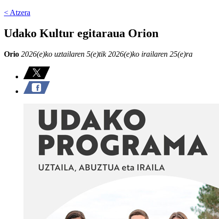
< Atzera
Udako Kultur egitaraua Orion
Orio
2026(e)ko uztailaren 5(e)tik 2026(e)ko irailaren 25(e)ra