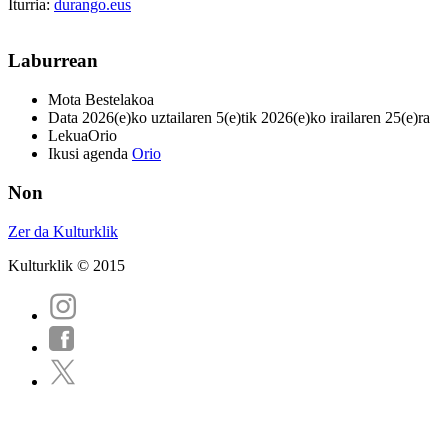
Iturria:
durango.eus
Laburrean
Mota
Bestelakoa
Data
2026(e)ko uztailaren 5(e)tik 2026(e)ko irailaren 25(e)ra
Lekua
Orio
Ikusi agenda
Orio
Non
Zer da Kulturklik
Kulturklik © 2015