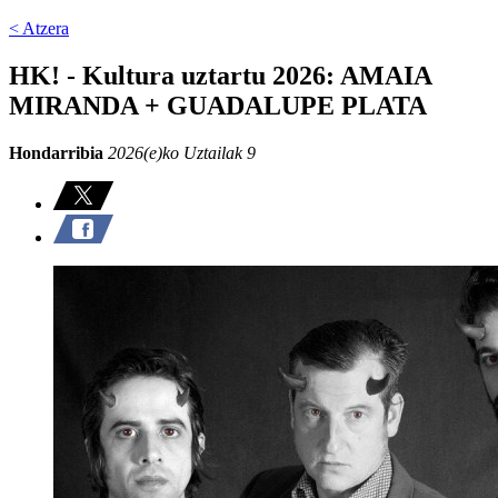
< Atzera
HK! - Kultura uztartu 2026: AMAIA
MIRANDA + GUADALUPE PLATA
Hondarribia
2026(e)ko Uztailak 9