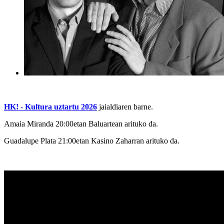
HK! - Kultura uztartu 2026
jaialdiaren barne.
Amaia Miranda 20:00etan Baluartean arituko da.
Guadalupe Plata 21:00etan Kasino Zaharran arituko da.