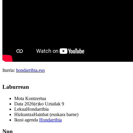
Iturria:
hondarribia.eus
Laburrean
Mota
Kontzertua
Data
2026(e)ko Uztailak 9
Lekua
Hondarribia
Hizkuntza
Hainbat (euskara barne)
Ikusi agenda
Hondarribia
Non