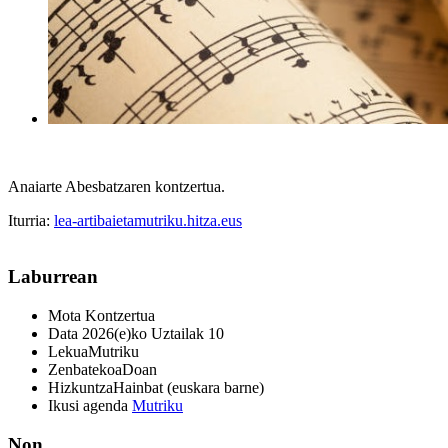
Anaiarte Abesbatzaren kontzertua.
Iturria:
lea-artibaietamutriku.hitza.eus
Laburrean
Mota
Kontzertua
Data
2026(e)ko Uztailak 10
Lekua
Mutriku
Zenbatekoa
Doan
Hizkuntza
Hainbat (euskara barne)
Ikusi agenda
Mutriku
Non