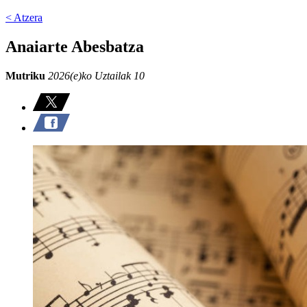
< Atzera
Anaiarte Abesbatza
Mutriku
2026(e)ko Uztailak 10