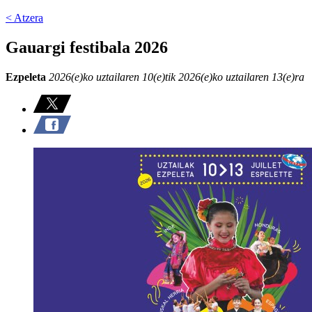
< Atzera
Gauargi festibala 2026
Ezpeleta
2026(e)ko uztailaren 10(e)tik 2026(e)ko uztailaren 13(e)ra