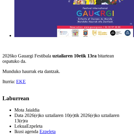
2026ko Gauargi Festibala
uztailaren 10etik 13ra
bitartean
ospatuko da.
Munduko haurrak eta dantzak.
Iturria:
EKE
Laburrean
Mota
Jaialdia
Data
2026(e)ko uztailaren 10(e)tik 2026(e)ko uztailaren
13(e)ra
Lekua
Ezpeleta
Ikusi agenda
Ezpeleta