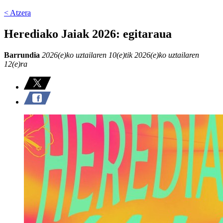
< Atzera
Herediako Jaiak 2026: egitaraua
Barrundia
2026(e)ko uztailaren 10(e)tik 2026(e)ko uztailaren
12(e)ra