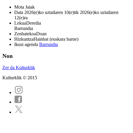
Mota
Jaiak
Data
2026(e)ko uztailaren 10(e)tik 2026(e)ko uztailaren
12(e)ra
Lekua
Deredia
Barrundia
Zenbatekoa
Doan
Hizkuntza
Hainbat (euskara barne)
Ikusi agenda
Barrundia
Non
Zer da Kulturklik
Kulturklik © 2015