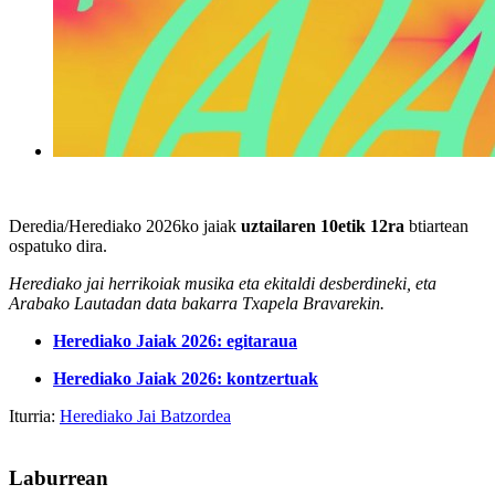
Deredia/Herediako 2026ko jaiak
uztailaren 10etik 12ra
btiartean
ospatuko dira.
Herediako jai herrikoiak musika eta ekitaldi desberdineki, eta
Arabako Lautadan data bakarra Txapela Bravarekin.
Herediako Jaiak 2026: egitaraua
Herediako Jaiak 2026: kontzertuak
Iturria:
Herediako Jai Batzordea
Laburrean