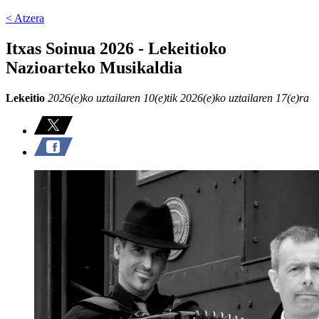
< Atzera
Itxas Soinua 2026 - Lekeitioko
Nazioarteko Musikaldia
Lekeitio
2026(e)ko uztailaren 10(e)tik 2026(e)ko uztailaren 17(e)ra