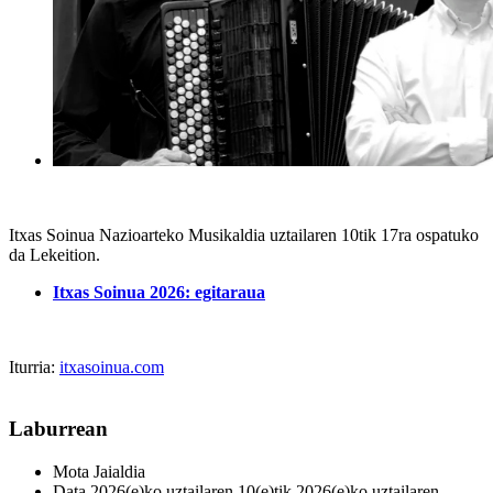
Itxas Soinua Nazioarteko Musikaldia uztailaren 10tik 17ra ospatuko
da Lekeition.
Itxas Soinua 2026: egitaraua
Iturria:
itxasoinua.com
Laburrean
Mota
Jaialdia
Data
2026(e)ko uztailaren 10(e)tik 2026(e)ko uztailaren