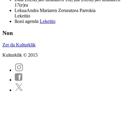
17(e)ra
Lekua
Andra Mariaren Zeruratzea Parrokia
Lekeitio
Ikusi agenda
Lekeitio
Non
Zer da Kulturklik
Kulturklik © 2015