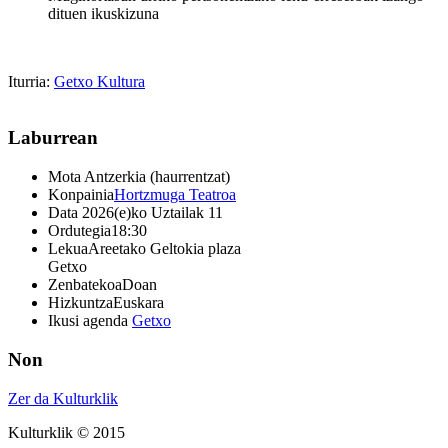
dituen ikuskizuna
Iturria:
Getxo Kultura
Laburrean
Mota
Antzerkia (haurrentzat)
Konpainia
Hortzmuga Teatroa
Data
2026(e)ko Uztailak 11
Ordutegia
18:30
Lekua
Areetako Geltokia plaza
Getxo
Zenbatekoa
Doan
Hizkuntza
Euskara
Ikusi agenda
Getxo
Non
Zer da Kulturklik
Kulturklik © 2015