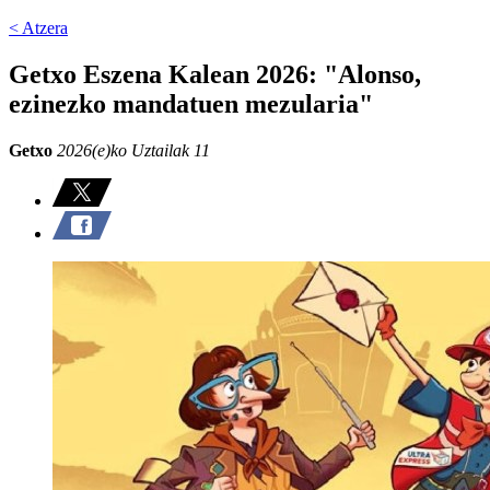
< Atzera
Getxo Eszena Kalean 2026: "Alonso,
ezinezko mandatuen mezularia"
Getxo
2026(e)ko Uztailak 11