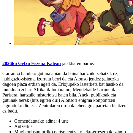
2026ko Getxo Eszena Kalean
jaialdiaren barne.
Garrantzi handiko gutuna abian da baina hartzaile zehatzik ez;
nabigazio-sistema izorratu berri da eta Alonso jendez gainezka
dagoen plaza erdian ageri da. Erlojupeko lasterketa bat hasiko da
munduan zehar: Afrikatik Indiaraino, Mendebalde Urrunetik
Parisera, hartzaile misteriotsu baten bila. Anek, publikoak eta
gutunak berak (hitz egiten du!) Alonsori enigma konpontzen
lagunduko diote… Zentralaren dronak lehenago aparretan blaitzen
ez badu.
Gomendatutako adina: 4 urte
Antzerkia
Mugikortasun urriko pertsonentzako leku-erreserbak izango