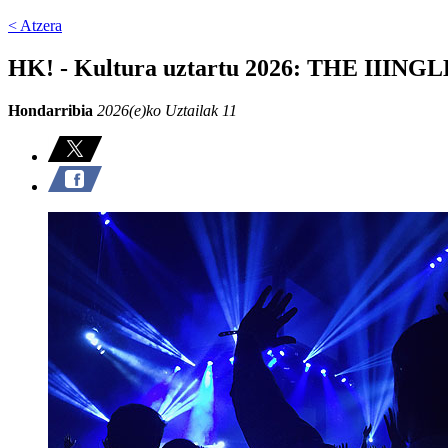
< Atzera
HK! - Kultura uztartu 2026: THE IIIN
Hondarribia
2026(e)ko Uztailak 11