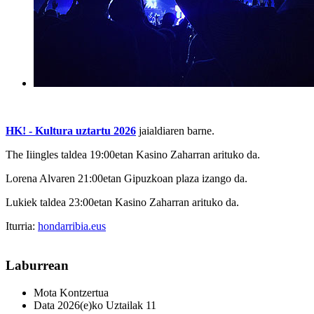
HK! - Kultura uztartu 2026
jaialdiaren barne.
The Iiingles taldea 19:00etan Kasino Zaharran arituko da.
Lorena Alvaren 21:00etan Gipuzkoan plaza izango da.
Lukiek taldea 23:00etan Kasino Zaharran arituko da.
Iturria:
hondarribia.eus
Laburrean
Mota
Kontzertua
Data
2026(e)ko Uztailak 11