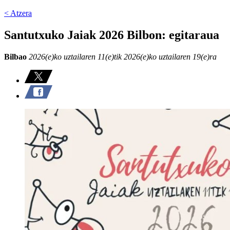
< Atzera
Santutxuko Jaiak 2026 Bilbon: egitaraua
Bilbao
2026(e)ko uztailaren 11(e)tik 2026(e)ko uztailaren 19(e)ra