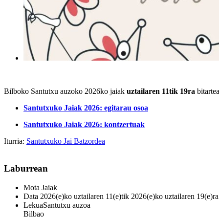
Bilboko Santutxu auzoko 2026ko jaiak
uztailaren 11tik 19ra
bitarte
Santutxuko Jaiak 2026: egitarau osoa
Santutxuko Jaiak 2026: kontzertuak
Iturria:
Santutxuko Jai Batzordea
Laburrean
Mota
Jaiak
Data
2026(e)ko uztailaren 11(e)tik 2026(e)ko uztailaren 19(e)ra
Lekua
Santutxu auzoa
Bilbao