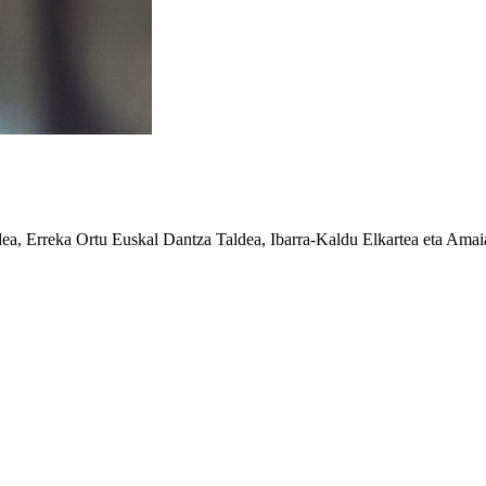
ea, Erreka Ortu Euskal Dantza Taldea, Ibarra-Kaldu Elkartea eta Amai