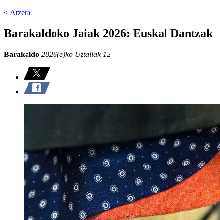
< Atzera
Barakaldoko Jaiak 2026: Euskal Dantzak
Barakaldo
2026(e)ko Uztailak 12