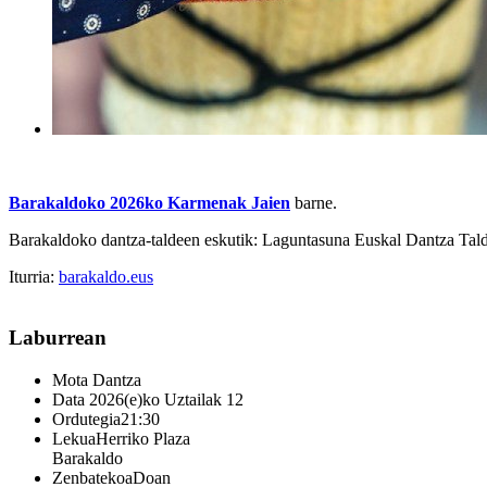
Barakaldoko 2026ko Karmenak Jaien
barne.
Barakaldoko dantza-taldeen eskutik: Laguntasuna Euskal Dantza Tald
Iturria:
barakaldo.eus
Laburrean
Mota
Dantza
Data
2026(e)ko Uztailak 12
Ordutegia
21:30
Lekua
Herriko Plaza
Barakaldo
Zenbatekoa
Doan