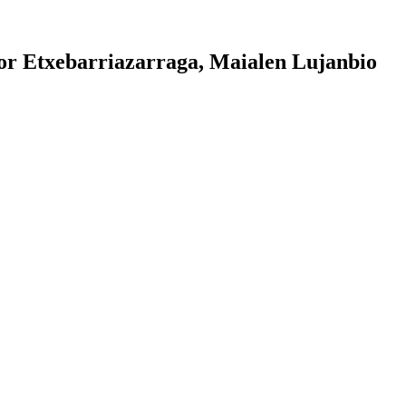
tor Etxebarriazarraga, Maialen Lujanbio