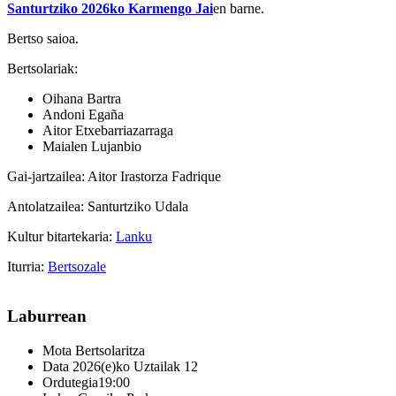
Santurtziko 2026ko Karmengo Jai
en barne.
Bertso saioa.
Bertsolariak:
Oihana Bartra
Andoni Egaña
Aitor Etxebarriazarraga
Maialen Lujanbio
Gai-jartzailea: Aitor Irastorza Fadrique
Antolatzailea: Santurtziko Udala
Kultur bitartekaria:
Lanku
Iturria:
Bertsozale
Laburrean
Mota
Bertsolaritza
Data
2026(e)ko Uztailak 12
Ordutegia
19:00