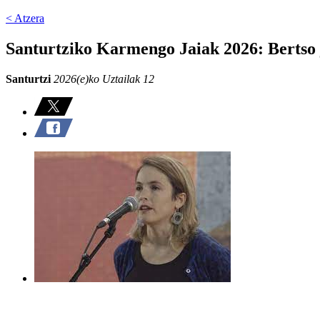
< Atzera
Santurtziko Karmengo Jaiak 2026: Bertso 
Santurtzi
2026(e)ko Uztailak 12