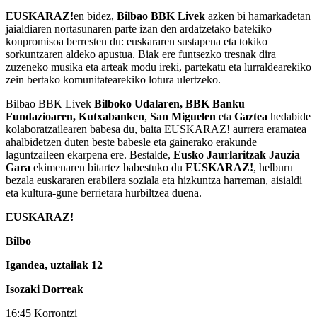
EUSKARAZ!
en bidez,
Bilbao BBK Livek
azken bi hamarkadetan
jaialdiaren nortasunaren parte izan den ardatzetako batekiko
konpromisoa berresten du: euskararen sustapena eta tokiko
sorkuntzaren aldeko apustua. Biak ere funtsezko tresnak dira
zuzeneko musika eta arteak modu ireki, partekatu eta lurraldearekiko
zein bertako komunitatearekiko lotura ulertzeko.
Bilbao BBK Livek
Bilboko Udalaren, BBK Banku
Fundazioaren, Kutxabanken
,
San Miguelen
eta
Gaztea
hedabide
kolaboratzailearen babesa du, baita EUSKARAZ! aurrera eramatea
ahalbidetzen duten beste babesle eta gainerako erakunde
laguntzaileen ekarpena ere. Bestalde,
Eusko Jaurlaritzak Jauzia
Gara
ekimenaren bitartez babestuko du
EUSKARAZ!
, helburu
bezala euskararen erabilera soziala eta hizkuntza harreman, aisialdi
eta kultura-gune berrietara hurbiltzea duena.
EUSKARAZ!
Bilbo
Igandea, uztailak 12
Isozaki Dorreak
16:45 Korrontzi