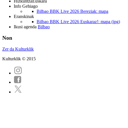
Hizkuntza
Euskara
Info Gehiago
Bilbao BBK Live 2026 Bereziak: mapa
Eranskinak
Bilbao BBK Live 2026 Euskaraz!: mapa (jpg)
Ikusi agenda
Bilbao
Non
Zer da Kulturklik
Kulturklik © 2015