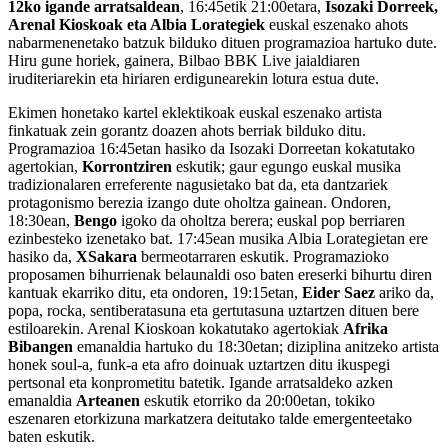
12ko igande arratsaldean
, 16:45etik 21:00etara,
Isozaki Dorreek,
Arenal Kioskoak eta Albia Lorategiek
euskal eszenako ahots
nabarmenenetako batzuk bilduko dituen programazioa hartuko dute.
Hiru gune horiek, gainera, Bilbao BBK Live jaialdiaren
iruditeriarekin eta hiriaren erdigunearekin lotura estua dute.
Ekimen honetako kartel eklektikoak euskal eszenako artista
finkatuak zein gorantz doazen ahots berriak bilduko ditu.
Programazioa 16:45etan hasiko da Isozaki Dorreetan kokatutako
agertokian,
Korrontziren
eskutik; gaur egungo euskal musika
tradizionalaren erreferente nagusietako bat da, eta dantzariek
protagonismo berezia izango dute oholtza gainean. Ondoren,
18:30ean,
Bengo
igoko da oholtza berera; euskal pop berriaren
ezinbesteko izenetako bat. 17:45ean musika Albia Lorategietan ere
hasiko da,
XSakara
bermeotarraren eskutik. Programazioko
proposamen bihurrienak belaunaldi oso baten ereserki bihurtu diren
kantuak ekarriko ditu, eta ondoren, 19:15etan,
Eider Saez
ariko da,
popa, rocka, sentiberatasuna eta gertutasuna uztartzen dituen bere
estiloarekin. Arenal Kioskoan kokatutako agertokiak
Afrika
Bibangen
emanaldia hartuko du 18:30etan; diziplina anitzeko artista
honek soul-a, funk-a eta afro doinuak uztartzen ditu ikuspegi
pertsonal eta konprometitu batetik. Igande arratsaldeko azken
emanaldia
Arteanen
eskutik etorriko da 20:00etan, tokiko
eszenaren etorkizuna markatzera deitutako talde emergenteetako
baten eskutik.