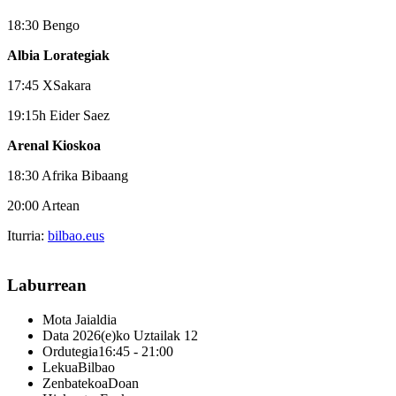
18:30 Bengo
Albia Lorategiak
17:45 XSakara
19:15h Eider Saez
Arenal Kioskoa
18:30 Afrika Bibaang
20:00 Artean
Iturria:
bilbao.eus
Laburrean
Mota
Jaialdia
Data
2026(e)ko Uztailak 12
Ordutegia
16:45 - 21:00
Lekua
Bilbao
Zenbatekoa
Doan