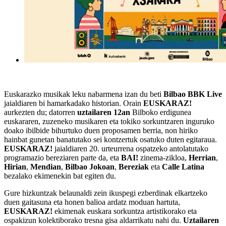
Euskarazko musikak leku nabarmena izan du beti
Bilbao BBK Live
jaialdiaren bi hamarkadako historian. Orain
EUSKARAZ!
aurkezten du; datorren
uztailaren 12an
Bilboko erdigunea
euskararen, zuzeneko musikaren eta tokiko sorkuntzaren inguruko
doako ibilbide bihurtuko duen proposamen berria, non hiriko
hainbat gunetan banatutako sei kontzertuk osatuko duten egitaraua.
EUSKARAZ!
jaialdiaren 20. urteurrena ospatzeko antolatutako
programazio bereziaren parte da, eta
BAI!
zinema-zikloa,
Herrian
,
Hirian
,
Mendian
,
Bilbao Jokoan
,
Bereziak
eta
Calle Latina
bezalako ekimenekin bat egiten du.
Gure hizkuntzak belaunaldi zein ikuspegi ezberdinak elkartzeko
duen gaitasuna eta honen balioa ardatz moduan hartuta,
EUSKARAZ!
ekimenak euskara sorkuntza artistikorako eta
ospakizun kolektiborako tresna gisa aldarrikatu nahi du.
Uztailaren