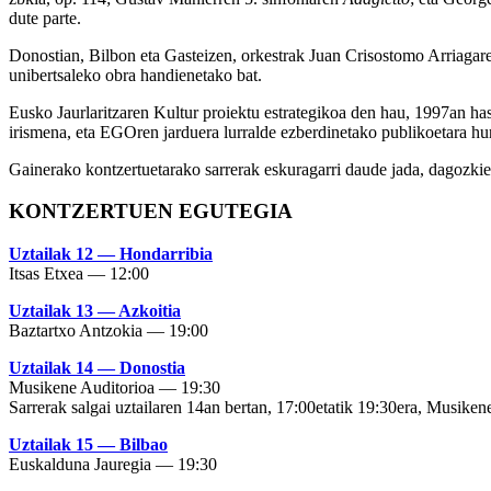
dute parte.
Donostian, Bilbon eta Gasteizen, orkestrak Juan Crisostomo Arriaga
unibertsaleko obra handienetako bat.
Eusko Jaurlaritzaren Kultur proiektu estrategikoa den hau, 1997an
irismena, eta EGOren jarduera lurralde ezberdinetako publikoetara hurb
Gainerako kontzertuetarako sarrerak eskuragarri daude jada, dagozki
KONTZERTUEN EGUTEGIA
Uztailak 12 — Hondarribia
Itsas Etxea — 12:00
Uztailak 13 — Azkoitia
Baztartxo Antzokia — 19:00
Uztailak 14 — Donostia
Musikene Auditorioa — 19:30
Sarrerak salgai uztailaren 14an bertan, 17:00etatik 19:30era, Musiken
Uztailak 15 — Bilbao
Euskalduna Jauregia — 19:30