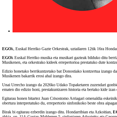
EGO
k, Euskal Herriko Gazte Orkestrak, uztailaren 12tik 16ra Honda
EGO
k Euskal Herriko musika eta musikari gazteak bilduko ditu berriz 
Musikenen, eta orkestrako kideek errepertorioa prestatuko dute kontzer
Edizio honetako berrikuntzetako bat Donostiako kontzertua izango da
Musikenen bakarrik erosi ahal izango dira.
Unai Urrecho izango da 2026ko Udako Topaketaren zuzendari gonb
ematen dio edizio honi, prestakuntzaren historia eta bertako kide izan d
Egitarau honen bitartez Juan Crisostomo Arriagari omenaldia eskeinik
obertura interpretatuko du, errepertorio sinfonikoko beste obra aipagar
Birak bi egitarau ezberdin izango ditu. Hondarribian eta Azkoitian,
E
zbkia, op. 114; Gustav Mahlerren 5. sinfoniaren
Adagietto
; eta Georg