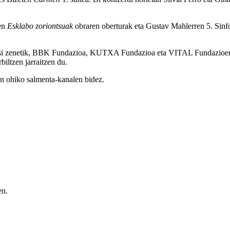
ren
Esklabo zoriontsuak
obraren oberturak eta Gustav Mahlerren 5. Sinf
 hasi zenetik, BBK Fundazioa, KUTXA Fundazioa eta VITAL Fundazioen 
iltzen jarraitzen du.
en ohiko salmenta-kanalen bidez.
en.