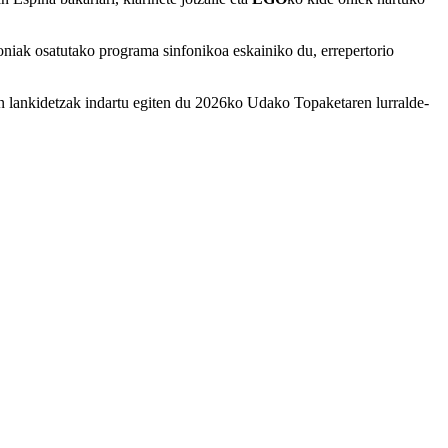
oniak osatutako programa sinfonikoa eskainiko du, errepertorio
lankidetzak indartu egiten du 2026ko Udako Topaketaren lurralde-