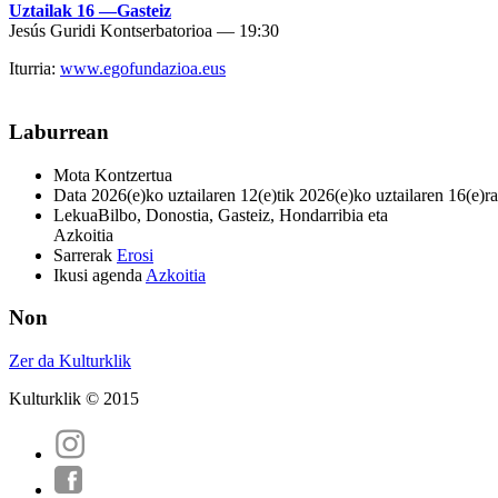
Uztailak 16 —Gasteiz
Jesús Guridi Kontserbatorioa — 19:30
Iturria:
www.egofundazioa.eus
Laburrean
Mota
Kontzertua
Data
2026(e)ko uztailaren 12(e)tik 2026(e)ko uztailaren 16(e)ra
Lekua
Bilbo, Donostia, Gasteiz, Hondarribia eta
Azkoitia
Sarrerak
Erosi
Ikusi agenda
Azkoitia
Non
Zer da Kulturklik
Kulturklik © 2015