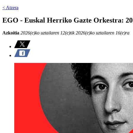
< Atzera
EGO - Euskal Herriko Gazte Orkestra: 20
Azkoitia
2026(e)ko uztailaren 12(e)tik 2026(e)ko uztailaren 16(e)ra