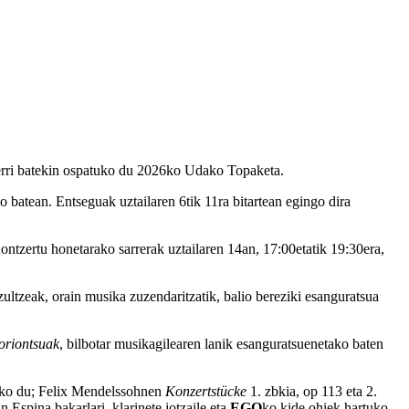
berri batekin ospatuko du 2026ko Udako Topaketa.
ko batean. Entseguak uztailaren 6tik 11ra bitartean egingo dira
tzertu honetarako sarrerak uztailaren 14an, 17:00etatik 19:30era,
ultzeak, orain musika zuzendaritzatik, balio bereziki esanguratsua
oriontsuak
, bilbotar musikagilearen lanik esanguratsuenetako baten
tuko du; Felix Mendelssohnen
Konzertstücke
1. zbkia, op 113 eta 2.
n Espina bakarlari, klarinete jotzaile eta
EGO
ko kide ohiek hartuko