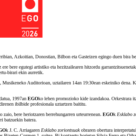
rribian, Azkoitian, Donostian, Bilbon eta Gasteizen egingo duen bira 
ere bere egutegi artistiko eta hezitzailearen hitzordu garrantzitsueneta
tu-birari ekin aurretik.
, Musikeneko Auditorioan, uztailaren 14an 19:30ean eskeiniko dena. Kon
idatua, 1997an
EGO
ko lehen promozioko kide izandakoa. Orkestrara itz
irenen ibilbide profesionala uztartzen baititu.
o zaio, bere heriotzaren berrehungarren urteurrenean.
EGO
k
Esklabo z
ri batzuekin batera.
GO
k J. C. Arriagaren
Esklabo zoriontsuak
obraren obertura interpreta
es Bizeten
Carmen
1. suitea. Bi kontzertu horietan Silvia Ferro eta Oiha