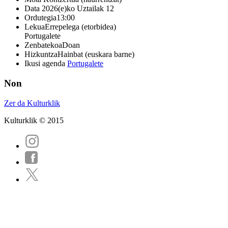
Data
2026(e)ko Uztailak 12
Ordutegia
13:00
Lekua
Errepelega (etorbidea)
Portugalete
Zenbatekoa
Doan
Hizkuntza
Hainbat (euskara barne)
Ikusi agenda
Portugalete
Non
Zer da Kulturklik
Kulturklik © 2015