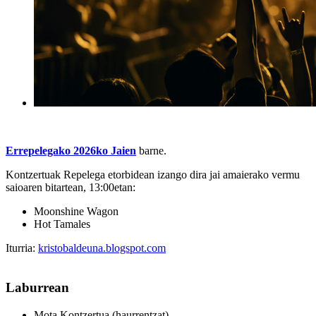
Errepelegako 2026ko Jaien
barne.
Kontzertuak Repelega etorbidean izango dira jai amaierako vermu
saioaren bitartean, 13:00etan:
Moonshine Wagon
Hot Tamales
Iturria:
kristobaldeuna.blogspot.com
Laburrean
Mota
Kontzertua (haurrentzat)