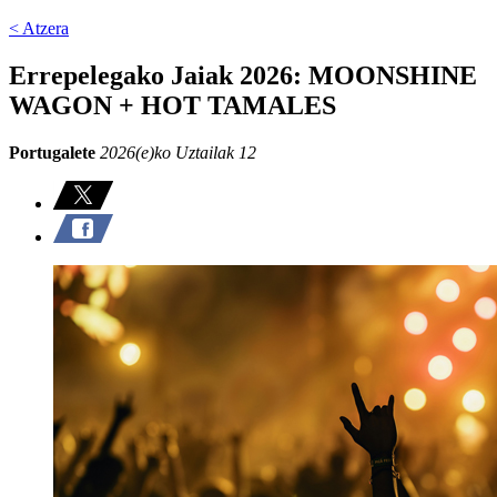
< Atzera
Errepelegako Jaiak 2026: MOONSHINE
WAGON + HOT TAMALES
Portugalete
2026(e)ko Uztailak 12